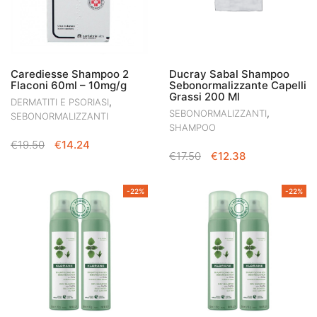
Carediesse Shampoo 2
Ducray Sabal Shampoo
Flaconi 60ml – 10mg/g
Sebonormalizzante Capelli
Grassi 200 Ml
,
DERMATITI E PSORIASI
,
SEBONORMALIZZANTI
SEBONORMALIZZANTI
SHAMPOO
IL
IL
€
19.50
€
14.24
IL
IL
€
17.50
€
12.38
PREZZO
PREZZO
PREZZO
PREZZO
ORIGINALE
ATTUALE
ORIGINALE
ATTUALE
ERA:
È:
-22%
-22%
ERA:
È:
€19.50.
€14.24.
€17.50.
€12.38.