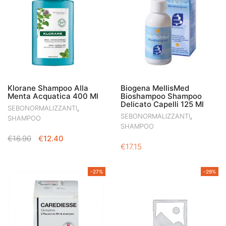
Klorane Shampoo Alla
Biogena MellisMed
Menta Acquatica 400 Ml
Bioshampoo Shampoo
Delicato Capelli 125 Ml
,
SEBONORMALIZZANTI
,
SEBONORMALIZZANTI
SHAMPOO
SHAMPOO
IL
IL
€
16.90
€
12.40
€
17.15
PREZZO
PREZZO
ORIGINALE
ATTUALE
ERA:
È:
-27%
-29%
€16.90.
€12.40.