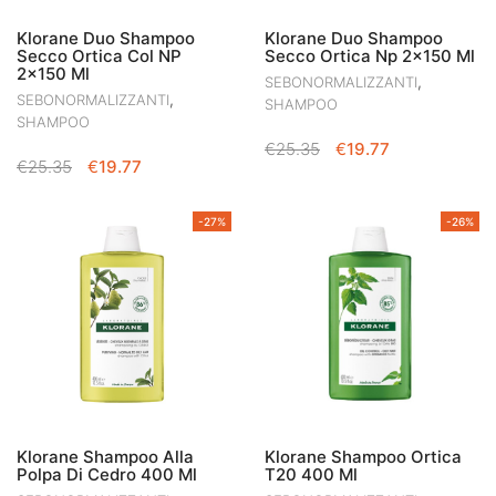
Klorane Duo Shampoo
Klorane Duo Shampoo
Secco Ortica Col NP
Secco Ortica Np 2×150 Ml
2×150 Ml
,
SEBONORMALIZZANTI
,
SEBONORMALIZZANTI
SHAMPOO
SHAMPOO
IL
IL
€
25.35
€
19.77
IL
IL
€
25.35
€
19.77
PREZZO
PREZZO
PREZZO
PREZZO
ORIGINALE
ATTUALE
ORIGINALE
ATTUALE
ERA:
È:
-27%
-26%
ERA:
È:
€25.35.
€19.77.
€25.35.
€19.77.
Klorane Shampoo Alla
Klorane Shampoo Ortica
Polpa Di Cedro 400 Ml
T20 400 Ml