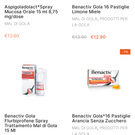
Aspigoladolact*Spray
Benactiv Gola 16 Pastiglie
Mucosa Orale 15 ml 8,75
Limone Miele
mg/dose
,
MAL DI GOLA
PRODOTTI PER
MAL DI GOLA
LA GOLA
€
13.60
IL
IL
€
13.90
€
12.90
PREZZO
PREZZO
ORIGINALE
ATTUALE
-7%
ERA:
È:
€13.90.
€12.90.
Benactiv Gola
Benactiv Gola*16 Pastiglie
Flurbiprofene Spray
Arancia Senza Zucchero
Trattamento Mal di Gola
,
MAL DI GOLA
PRODOTTI PER
15 Ml
LA GOLA