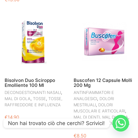
Bisolvon Duo Sciroppo
Buscofen 12 Capsule Molli
Emolliente 100 Ml
200 Mg
,
DECONGESTIONANTI NASALI
ANTINFIAMMATORI E
,
,
,
MAL DI GOLA
TOSSE
TOSSE,
ANALGESICI
DOLORI
,
RAFFREDDORE E INFLUENZA
MESTRUALI
DOLORI
,
MUSCOLARI E ARTICOLARI
€
14.90
,
,
MAL DI DENTI
MAL DI GOLA
Non hai trovato ciò che cerchi? Scrivici!
MAL DI TESTA ED EMICRANIA
€
8.50