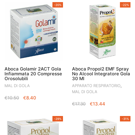
-20%
-22%
Aboca Golamir 2ACT Gola
Aboca Propol2 EMF Spray
Infiammata 20 Compresse
No Alcool Integratore Gola
Orosolubili
30 Ml
,
MAL DI GOLA
APPARATO RESPIRATORIO
MAL DI GOLA
IL
IL
€
10.50
€
8.40
IL
IL
PREZZO
PREZZO
€
17.30
€
13.44
PREZZO
PREZZO
ORIGINALE
ATTUALE
ORIGINALE
ATTUALE
ERA:
È:
-29%
-31%
ERA:
È:
€10.50.
€8.40.
€17.30.
€13.44.