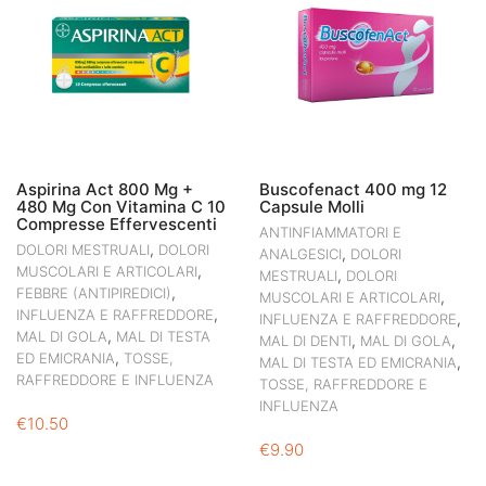
Aspirina Act 800 Mg +
Buscofenact 400 mg 12
480 Mg Con Vitamina C 10
Capsule Molli
Compresse Effervescenti
ANTINFIAMMATORI E
,
DOLORI MESTRUALI
DOLORI
,
ANALGESICI
DOLORI
,
MUSCOLARI E ARTICOLARI
,
MESTRUALI
DOLORI
,
FEBBRE (ANTIPIREDICI)
,
MUSCOLARI E ARTICOLARI
,
INFLUENZA E RAFFREDDORE
,
INFLUENZA E RAFFREDDORE
,
MAL DI GOLA
MAL DI TESTA
,
,
MAL DI DENTI
MAL DI GOLA
,
ED EMICRANIA
TOSSE,
,
MAL DI TESTA ED EMICRANIA
RAFFREDDORE E INFLUENZA
TOSSE, RAFFREDDORE E
INFLUENZA
€
10.50
€
9.90