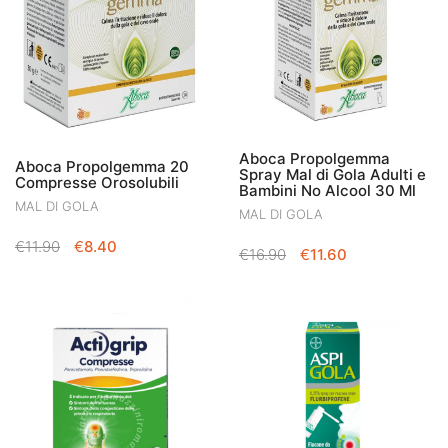
Aboca Propolgemma
Aboca Propolgemma 20
Spray Mal di Gola Adulti e
Compresse Orosolubili
Bambini No Alcool 30 Ml
MAL DI GOLA
MAL DI GOLA
IL
IL
€
11.90
€
8.40
IL
IL
€
16.90
€
11.60
PREZZO
PREZZO
PREZZO
PREZZO
ORIGINALE
ATTUALE
ORIGINALE
ATTUALE
ERA:
È:
ERA:
È:
€11.90.
€8.40.
€16.90.
€11.60.