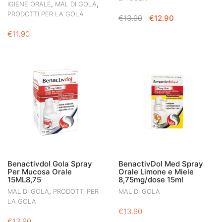
,
,
IGIENE ORALE
MAL DI GOLA
PRODOTTI PER LA GOLA
IL
IL
€
13.90
€
12.90
PREZZO
PREZZO
€
11.90
ORIGINALE
ATTUALE
ERA:
È:
€13.90.
€12.90.
Benactivdol Gola Spray
BenactivDol Med Spray
Per Mucosa Orale
Orale Limone e Miele
15ML8,75
8,75mg/dose 15ml
,
MAL DI GOLA
PRODOTTI PER
MAL DI GOLA
LA GOLA
€
13.90
€
13.90