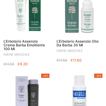
L’Erbolario Assenzio
L’Erbolario Assenzio Olio
Crema Barba Emolliente
Da Barba 30 Ml
100 Ml
IGIENE MASCHILE
IGIENE MASCHILE
IL
IL
€
17.50
€
11.60
IL
IL
€
11.50
€
9.20
PREZZO
PREZZO
PREZZO
PREZZO
ORIGINALE
ATTUALE
ORIGINALE
ATTUALE
ERA:
È:
-24%
-32%
ERA:
È:
€17.50.
€11.60.
€11.50.
€9.20.