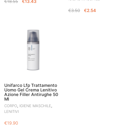
IL
IL
€
18.55
€
13.43
PREZZO
PREZZO
IL
IL
€
3.50
€
2.54
ORIGINALE
ATTUALE
PREZZO
PREZZO
ERA:
È:
ORIGINALE
ATTUALE
€18.55.
€13.43.
ERA:
È:
€3.50.
€2.54.
Unifarco Lfp Trattamento
Uomo Gel Crema Lenitivo
Azione Filler Antirughe 50
Ml
,
,
CORPO
IGIENE MASCHILE
LENITIVI
€
19.90