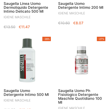
Saugella Linea Uomo
Saugella Uomo
Dermoliquido Detergente
Detergente Intimo 200 Ml
Intimo Delicato 500 Ml
IGIENE MASCHILE
IGIENE MASCHILE
IL
IL
€
10.60
€
8.07
IL
IL
€
13.50
€
11.47
PREZZO
PREZZO
PREZZO
PREZZO
ORIGINALE
ATTUALE
ORIGINALE
ATTUALE
ERA:
È:
-28%
-27%
ERA:
È:
€10.60.
€8.07.
€13.50.
€11.47.
Saugella Uomo
Saugella Uomo Ph
Detergente Intimo 500 Ml
Fisiologico Detergente
Maschile Quotidiano 100
IGIENE MASCHILE
Ml
IGIENE MASCHILE