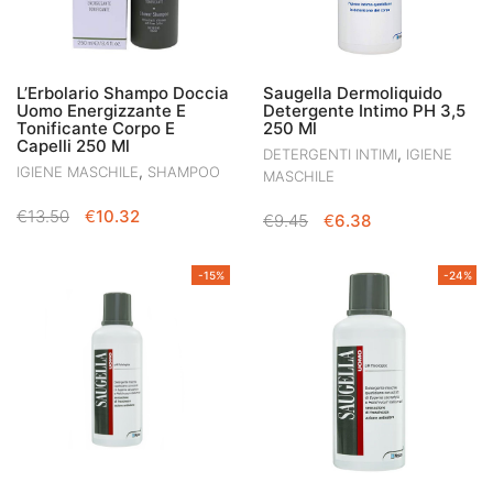
L’Erbolario Shampo Doccia
Saugella Dermoliquido
Uomo Energizzante E
Detergente Intimo PH 3,5
Tonificante Corpo E
250 Ml
Capelli 250 Ml
,
DETERGENTI INTIMI
IGIENE
,
IGIENE MASCHILE
SHAMPOO
MASCHILE
IL
IL
€
13.50
€
10.32
IL
IL
€
9.45
€
6.38
PREZZO
PREZZO
PREZZO
PREZZO
ORIGINALE
ATTUALE
ORIGINALE
ATTUALE
-15%
-24%
ERA:
È:
ERA:
È:
€13.50.
€10.32.
€9.45.
€6.38.