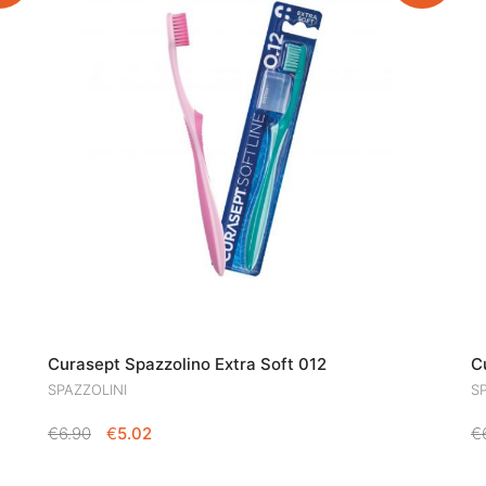
Curasept Spazzolino Extra Soft 012
C
SPAZZOLINI
S
IL
IL
€
6.90
€
5.02
€
PREZZO
PREZZO
ORIGINALE
ATTUALE