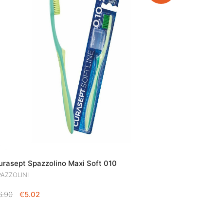
urasept Spazzolino Maxi Soft 010
PAZZOLINI
IL
IL
6.90
€
5.02
PREZZO
PREZZO
ORIGINALE
ATTUALE