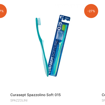
ERA:
È:
€6.90.
€5.02.
7%
-27%
Curasept Spazzolino Soft 015
C
SPAZZOLINI
S