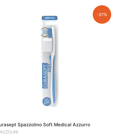
ERA:
È:
€6.90.
€5.02.
-27%
urasept Spazzolino Soft Medical Azzurro
PAZZOLINI