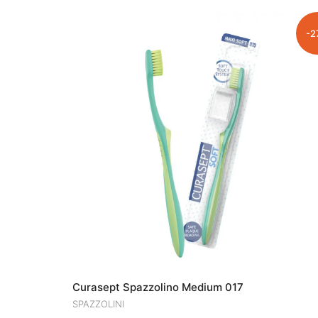
ERA:
È:
€3.90.
€3.31.
-2
Curasept Spazzolino Medium 017
SPAZZOLINI