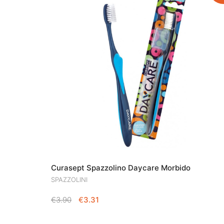
Curasept Spazzolino Daycare Morbido
SPAZZOLINI
IL
IL
€
3.90
€
3.31
PREZZO
PREZZO
ORIGINALE
ATTUALE