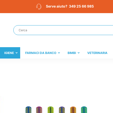
349 25 66 985
Serve aiuto?
IGIENE
FARMACI DA BANCO
BIMBI
VETERINARIA