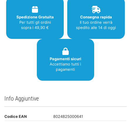
Spedizione Gratuita
Consegna rapida
Per tutti gli ordini
Il tuo ordine verrà
sopra i 49,90 €
spedito alle 14 di oggi
Pagamenti sicuri
Accettiamo tutti i
pagamenti
Info Aggiuntive
Codice EAN
8024825000641