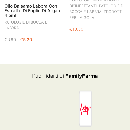
COLLUTORI
MEDICAZIONI E
Olio Balsamo Labbra Con
,
DISINFETTANTI
PATOLOGIE DI
Estratto Di Foglie Di Argan
,
BOCCA E LABBRA
PRODOTTI
4,5ml
PER LA GOLA
PATOLOGIE DI BOCCA E
LABBRA
€
10.30
IL
IL
€
6.90
€
5.20
PREZZO
PREZZO
ORIGINALE
ATTUALE
ERA:
È:
€6.90.
€5.20.
Puoi fidarti di
FamilyFarma