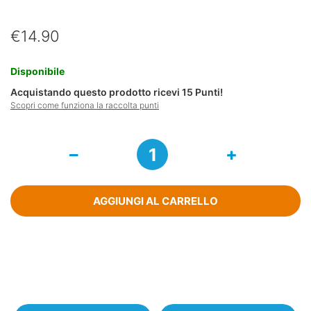
€
14.90
Disponibile
Acquistando questo prodotto ricevi
15
Punti!
Scopri come funziona la raccolta punti
Afta
Med
Spray
Orale
20ml
AGGIUNGI AL CARRELLO
quantità