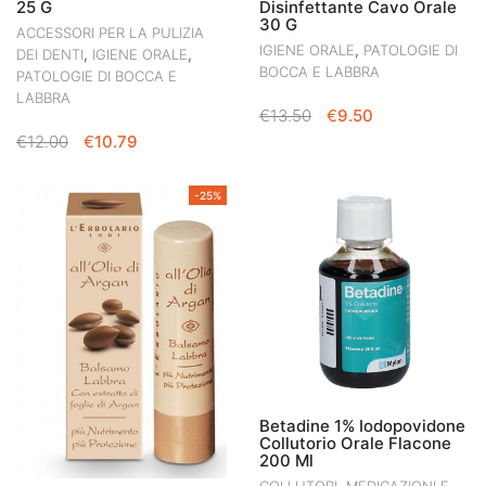
25 G
Disinfettante Cavo Orale
30 G
ACCESSORI PER LA PULIZIA
,
IGIENE ORALE
PATOLOGIE DI
,
,
DEI DENTI
IGIENE ORALE
BOCCA E LABBRA
PATOLOGIE DI BOCCA E
LABBRA
IL
IL
€
13.50
€
9.50
PREZZO
PREZZO
IL
IL
€
12.00
€
10.79
ORIGINALE
ATTUALE
PREZZO
PREZZO
ERA:
È:
ORIGINALE
ATTUALE
-25%
€13.50.
€9.50.
ERA:
È:
€12.00.
€10.79.
Betadine 1% Iodopovidone
Collutorio Orale Flacone
200 Ml
,