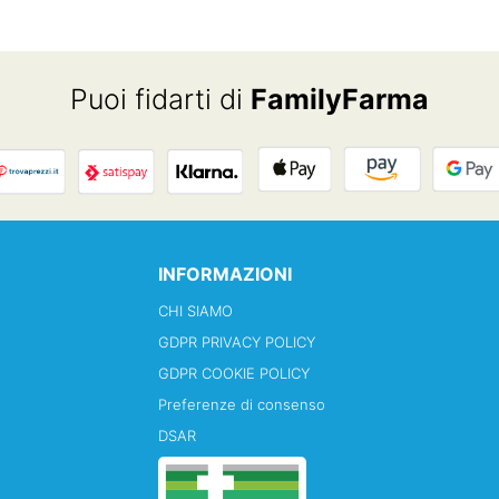
Puoi fidarti di
FamilyFarma
INFORMAZIONI
CHI SIAMO
GDPR PRIVACY POLICY
GDPR COOKIE POLICY
Preferenze di consenso
DSAR