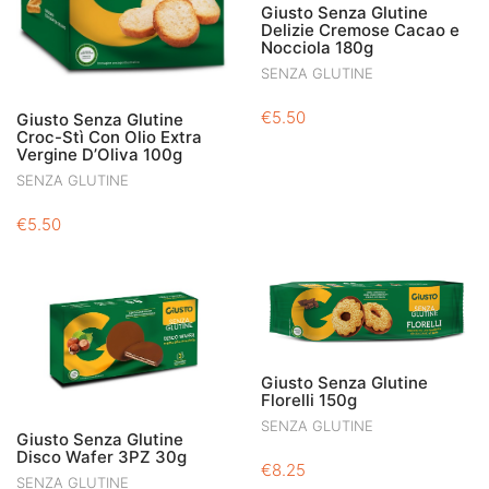
Giusto Senza Glutine
Delizie Cremose Cacao e
Nocciola 180g
SENZA GLUTINE
€
5.50
Giusto Senza Glutine
Croc-Stì Con Olio Extra
Vergine D’Oliva 100g
SENZA GLUTINE
€
5.50
Giusto Senza Glutine
Florelli 150g
SENZA GLUTINE
Giusto Senza Glutine
Disco Wafer 3PZ 30g
€
8.25
SENZA GLUTINE