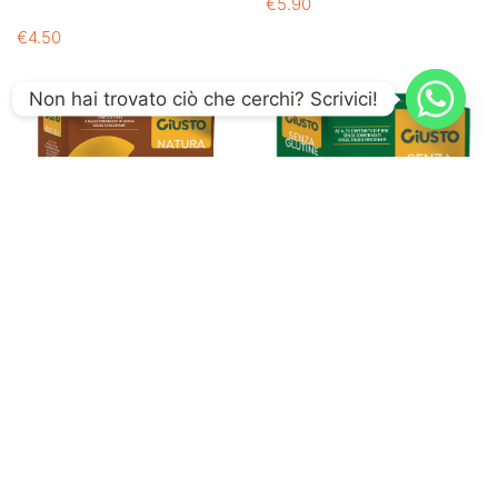
€
5.90
€
4.50
Non hai trovato ciò che cerchi? Scrivici!
Giusto Senza Glutine Pan
Leggero all’Avena 6X25g
SENZA GLUTINE
€
3.60
Giusto Senza Glutine
Plumcake Gusto Yogurt
160g
SENZA GLUTINE