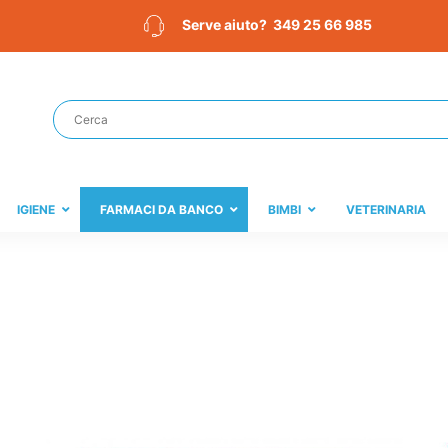
349 25 66 985
Serve aiuto?
IGIENE
FARMACI DA BANCO
BIMBI
VETERINARIA