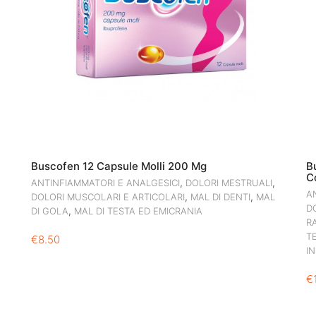
Buscofen 12 Capsule Molli 200 Mg
B
C
,
,
ANTINFIAMMATORI E ANALGESICI
DOLORI MESTRUALI
A
,
,
DOLORI MUSCOLARI E ARTICOLARI
MAL DI DENTI
MAL
D
,
DI GOLA
MAL DI TESTA ED EMICRANIA
R
T
€
8.50
I
€