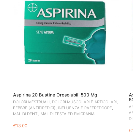
Aspirina 20 Bustine Orosolubili 500 Mg
A
5
,
,
DOLORI MESTRUALI
DOLORI MUSCOLARI E ARTICOLARI
A
,
,
FEBBRE (ANTIPIREDICI)
INFLUENZA E RAFFREDDORE
A
,
MAL DI DENTI
MAL DI TESTA ED EMICRANIA
D
€
13.00
€