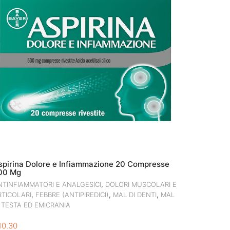
spirina Dolore e Infiammazione 20 Compresse
00 Mg
,
NTINFIAMMATORI E ANALGESICI
DOLORI MUSCOLARI E
,
,
,
RTICOLARI
FEBBRE (ANTIPIREDICI)
MAL DI DENTI
MAL
I TESTA ED EMICRANIA
10.30