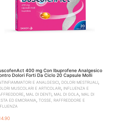
uscofenAct 400 mg Con Ibuprofene Analgesico
ontro Dolori Forti Da Ciclo 20 Capsule Molli
,
,
NTINFIAMMATORI E ANALGESICI
DOLORI MESTRUALI
,
OLORI MUSCOLARI E ARTICOLARI
INFLUENZA E
,
,
,
AFFREDDORE
MAL DI DENTI
MAL DI GOLA
MAL DI
,
ESTA ED EMICRANIA
TOSSE, RAFFREDDORE E
NFLUENZA
14.90