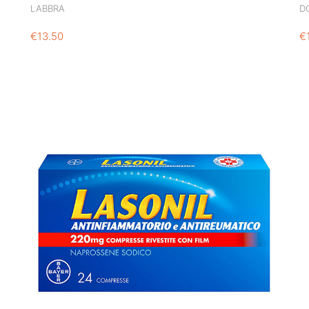
LABBRA
D
€
13.50
€