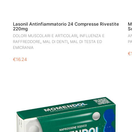
Lasonil Antinfiammatorio 24 Compresse Rivestite
M
220mg
S
,
DOLORI MUSCOLARI E ARTICOLARI
INFLUENZA E
A
,
,
RAFFREDDORE
MAL DI DENTI
MAL DI TESTA ED
P
EMICRANIA
€
€
16.24