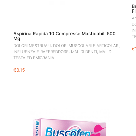
B
F
A
D
I
Aspirina Rapida 10 Compresse Masticabili 500
T
Mg
,
,
DOLORI MESTRUALI
DOLORI MUSCOLARI E ARTICOLARI
€
,
,
INFLUENZA E RAFFREDDORE
MAL DI DENTI
MAL DI
TESTA ED EMICRANIA
€
8.15