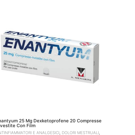
nantyum 25 Mg Dexketoprofene 20 Compresse
ivestite Con Film
,
,
NTINFIAMMATORI E ANALGESICI
DOLORI MESTRUALI