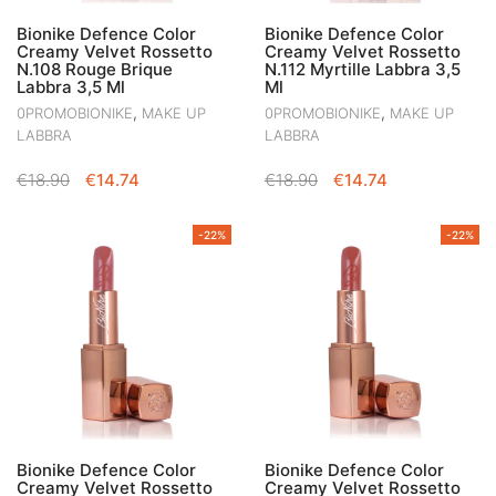
Bionike Defence Color
Bionike Defence Color
Creamy Velvet Rossetto
Creamy Velvet Rossetto
N.108 Rouge Brique
N.112 Myrtille Labbra 3,5
Labbra 3,5 Ml
Ml
,
,
0PROMOBIONIKE
MAKE UP
0PROMOBIONIKE
MAKE UP
LABBRA
LABBRA
IL
IL
IL
IL
€
18.90
€
14.74
€
18.90
€
14.74
PREZZO
PREZZO
PREZZO
PREZZO
ORIGINALE
ATTUALE
ORIGINALE
ATTUALE
-22%
-22%
ERA:
È:
ERA:
È:
€18.90.
€14.74.
€18.90.
€14.74.
Bionike Defence Color
Bionike Defence Color
Creamy Velvet Rossetto
Creamy Velvet Rossetto