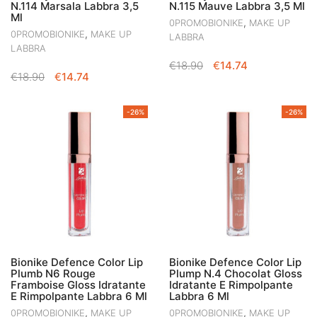
N.114 Marsala Labbra 3,5
N.115 Mauve Labbra 3,5 Ml
Ml
,
0PROMOBIONIKE
MAKE UP
,
0PROMOBIONIKE
MAKE UP
LABBRA
LABBRA
IL
IL
€
18.90
€
14.74
IL
IL
€
18.90
€
14.74
PREZZO
PREZZO
PREZZO
PREZZO
ORIGINALE
ATTUALE
ORIGINALE
ATTUALE
ERA:
È:
-26%
-26%
ERA:
È:
€18.90.
€14.74.
€18.90.
€14.74.
Bionike Defence Color Lip
Bionike Defence Color Lip
Plumb N6 Rouge
Plump N.4 Chocolat Gloss
Framboise Gloss Idratante
Idratante E Rimpolpante
E Rimpolpante Labbra 6 Ml
Labbra 6 Ml
,
,
0PROMOBIONIKE
MAKE UP
0PROMOBIONIKE
MAKE UP