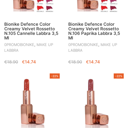
Bionike Defence Color
Bionike Defence Color
Creamy Velvet Rossetto
Creamy Velvet Rossetto
N.105 Cannelle Labbra 3,5
N.106 Paprika Labbra 3,5
Ml
Ml
,
,
0PROMOBIONIKE
MAKE UP
0PROMOBIONIKE
MAKE UP
LABBRA
LABBRA
IL
IL
IL
IL
€
18.90
€
14.74
€
18.90
€
14.74
PREZZO
PREZZO
PREZZO
PREZZO
ORIGINALE
ATTUALE
ORIGINALE
ATTUALE
-22%
-22%
ERA:
È:
ERA:
È:
€18.90.
€14.74.
€18.90.
€14.74.