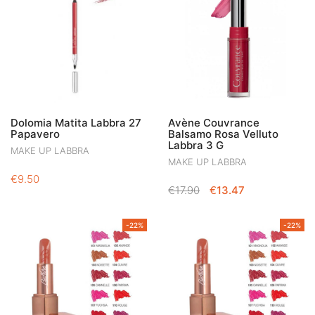
Dolomia Matita Labbra 27
Avène Couvrance
Papavero
Balsamo Rosa Velluto
Labbra 3 G
MAKE UP LABBRA
MAKE UP LABBRA
€
9.50
IL
IL
€
17.90
€
13.47
PREZZO
PREZZO
ORIGINALE
ATTUALE
-22%
-22%
ERA:
È:
€17.90.
€13.47.