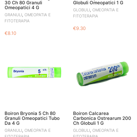
30 Ch 80 Granuli
Globuli Omeopatici 1 G
Omeopatici 4 G
,
GLOBULI
OMEOPATIA E
,
GRANULI
OMEOPATIA E
FITOTERAPIA
FITOTERAPIA
€
9.30
€
8.10
Boiron Bryonia 5 Ch 80
Boiron Calcarea
Granuli Omeopatici Tubo
Carbonica Ostrearum 200
Da 4 G
Ch Globuli 1 G
,
,
GRANULI
OMEOPATIA E
GLOBULI
OMEOPATIA E
FITOTERAPIA
FITOTERAPIA