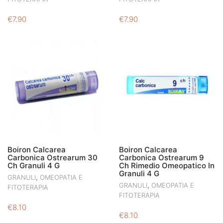
€
7.90
€
7.90
Boiron Calcarea
Boiron Calcarea
Carbonica Ostrearum 30
Carbonica Ostrearum 9
Ch Granuli 4 G
Ch Rimedio Omeopatico In
Granuli 4 G
,
GRANULI
OMEOPATIA E
,
GRANULI
OMEOPATIA E
FITOTERAPIA
FITOTERAPIA
€
8.10
€
8.10