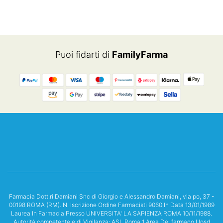
Puoi fidarti di
FamilyFarma
Farmacia Dott.ri Damiani Snc di Giorgio e Alessandro Damiani, via po, 37 -
00198 ROMA (RM). N. Iscrizione Ordine Farmacisti 9060 In Data 13/01/1989
Laurea In Farmacia Presso UNIVERSITA' LA SAPIENZA ROMA 10/11/1988.
Autorità competente e di Vigilanza: ASL Roma 1 Area Del farmaco Uosd