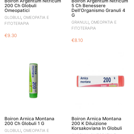
Boiron Argentum Nitricum
Boiron Argentum Nitricum
200 Ch Globuli
5 Ch Benessere
Omeopatici
Dell’Organismo Granuli 4
G
,
GLOBULI
OMEOPATIA E
,
GRANULI
OMEOPATIA E
FITOTERAPIA
FITOTERAPIA
€
9.30
€
8.10
Boiron Arnica Montana
Boiron Arnica Montana
200 Ch Globuli 1 G
200 K Diluizione
Korsakoviana In Globuli
,
GLOBULI
OMEOPATIA E