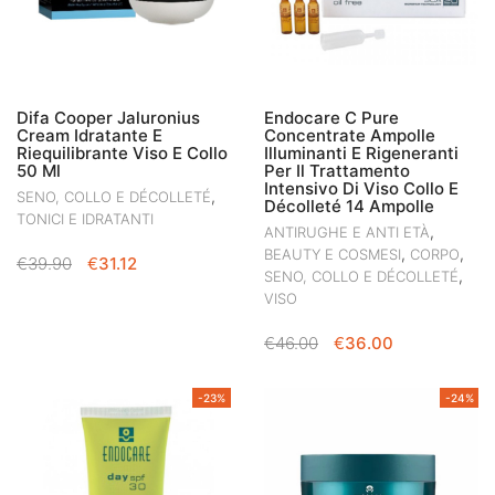
Difa Cooper Jaluronius
Endocare C Pure
Cream Idratante E
Concentrate Ampolle
Riequilibrante Viso E Collo
Illuminanti E Rigeneranti
50 Ml
Per Il Trattamento
Intensivo Di Viso Collo E
,
SENO, COLLO E DÉCOLLETÉ
Décolleté 14 Ampolle
TONICI E IDRATANTI
,
ANTIRUGHE E ANTI ETÀ
,
,
BEAUTY E COSMESI
CORPO
IL
IL
€
39.90
€
31.12
,
SENO, COLLO E DÉCOLLETÉ
PREZZO
PREZZO
VISO
ORIGINALE
ATTUALE
ERA:
È:
IL
IL
€
46.00
€
36.00
€39.90.
€31.12.
PREZZO
PREZZO
ORIGINALE
ATTUALE
-23%
-24%
ERA:
È:
€46.00.
€36.00.