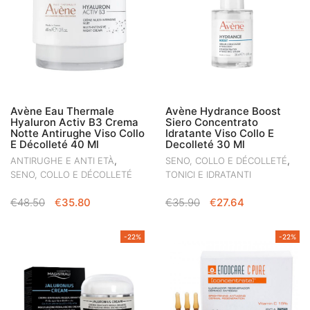
Avène Eau Thermale
Avène Hydrance Boost
Hyaluron Activ B3 Crema
Siero Concentrato
Notte Antirughe Viso Collo
Idratante Viso Collo E
E Décolleté 40 Ml
Decolleté 30 Ml
,
,
ANTIRUGHE E ANTI ETÀ
SENO, COLLO E DÉCOLLETÉ
SENO, COLLO E DÉCOLLETÉ
TONICI E IDRATANTI
IL
IL
IL
IL
€
48.50
€
35.80
€
35.90
€
27.64
PREZZO
PREZZO
PREZZO
PREZZO
ORIGINALE
ATTUALE
ORIGINALE
ATTUALE
-22%
-22%
ERA:
È:
ERA:
È:
€48.50.
€35.80.
€35.90.
€27.64.