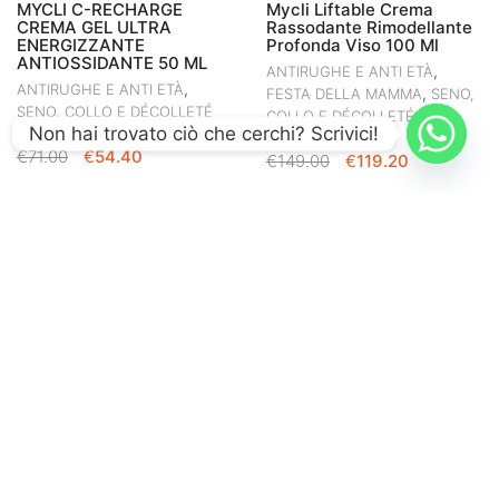
MYCLI C-RECHARGE
Mycli Liftable Crema
CREMA GEL ULTRA
Rassodante Rimodellante
ENERGIZZANTE
Profonda Viso 100 Ml
ANTIOSSIDANTE 50 ML
,
ANTIRUGHE E ANTI ETÀ
,
ANTIRUGHE E ANTI ETÀ
,
FESTA DELLA MAMMA
SENO,
SENO, COLLO E DÉCOLLETÉ
COLLO E DÉCOLLETÉ
Non hai trovato ciò che cerchi? Scrivici!
IL
IL
€
71.00
€
54.40
IL
IL
€
149.00
€
119.20
PREZZO
PREZZO
PREZZO
PREZZO
ORIGINALE
ATTUALE
ORIGINALE
ATTUALE
-20%
ERA:
È:
ERA:
È:
€71.00.
€54.40.
€149.00.
€119.20.
MyCli Prof Peel
PT Srl Skin IV Maschera
Progressive Exfoliating
No-Age Rivitalizzante Con
Gel Esfoliante Viso Collo
Fiori Di Peonia E