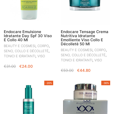
Endocare Emulsione
Endocare Tensage Crema
Idratante Day Spf 30 Viso
Nutritiva Idratante
E Collo 40 Ml
Emolliente Viso Collo E
Décolletè 50 Ml
,
,
BEAUTY E COSMESI
CORPO
,
,
BEAUTY E COSMESI
CORPO
,
SENO, COLLO E DÉCOLLETÉ
,
SENO, COLLO E DÉCOLLETÉ
,
TONICI E IDRATANTI
VISO
,
TONICI E IDRATANTI
VISO
IL
IL
€
31.00
€
24.00
IL
IL
€
59.00
€
44.80
PREZZO
PREZZO
PREZZO
PREZZO
ORIGINALE
ATTUALE
ORIGINALE
ATTUALE
ERA:
È:
-20%
-30%
ERA:
È:
€31.00.
€24.00.
€59.00.
€44.80.