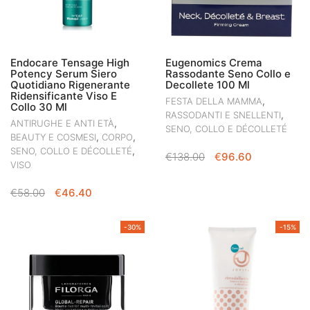
Endocare Tensage High
Eugenomics Crema
Potency Serum Siero
Rassodante Seno Collo e
Quotidiano Rigenerante
Decollete 100 Ml
Ridensificante Viso E
,
FESTA DELLA MAMMA
Collo 30 Ml
,
RASSODANTI E SNELLENTI
,
ANTIRUGHE E ANTI ETÀ
SENO, COLLO E DÉCOLLETÉ
,
,
BEAUTY E COSMESI
CORPO
,
SENO, COLLO E DÉCOLLETÉ
IL
IL
€
138.00
€
96.60
VISO
PREZZO
PREZZO
ORIGINALE
ATTUALE
IL
IL
€
58.00
€
46.40
ERA:
È:
PREZZO
PREZZO
€138.00.
€96.60.
ORIGINALE
ATTUALE
-30%
-15%
ERA:
È:
€58.00.
€46.40.