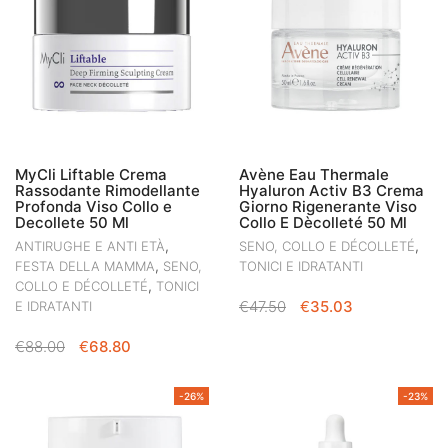
MyCli Liftable Crema
Avène Eau Thermale
Rassodante Rimodellante
Hyaluron Activ B3 Crema
Profonda Viso Collo e
Giorno Rigenerante Viso
Decollete 50 Ml
Collo E Dècolleté 50 Ml
,
,
ANTIRUGHE E ANTI ETÀ
SENO, COLLO E DÉCOLLETÉ
,
FESTA DELLA MAMMA
SENO,
TONICI E IDRATANTI
,
COLLO E DÉCOLLETÉ
TONICI
IL
IL
€
47.50
€
35.03
E IDRATANTI
PREZZO
PREZZO
IL
IL
€
88.00
€
68.80
ORIGINALE
ATTUALE
PREZZO
PREZZO
ERA:
È:
ORIGINALE
ATTUALE
€47.50.
€35.03.
-26%
-23%
ERA:
È:
€88.00.
€68.80.