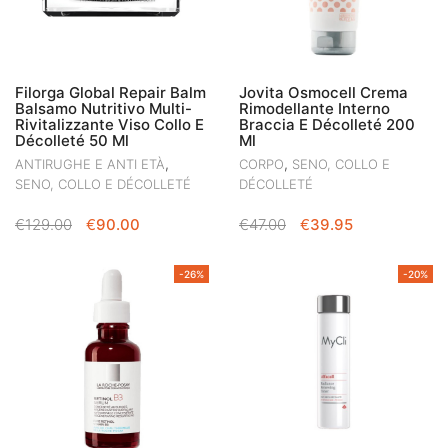
Filorga Global Repair Balm
Jovita Osmocell Crema
Balsamo Nutritivo Multi-
Rimodellante Interno
Rivitalizzante Viso Collo E
Braccia E Décolleté 200
Décolleté 50 Ml
Ml
,
,
ANTIRUGHE E ANTI ETÀ
CORPO
SENO, COLLO E
SENO, COLLO E DÉCOLLETÉ
DÉCOLLETÉ
IL
IL
IL
IL
€
129.00
€
90.00
€
47.00
€
39.95
PREZZO
PREZZO
PREZZO
PREZZO
ORIGINALE
ATTUALE
ORIGINALE
ATTUALE
-26%
-20%
ERA:
È:
ERA:
È:
€129.00.
€90.00.
€47.00.
€39.95.