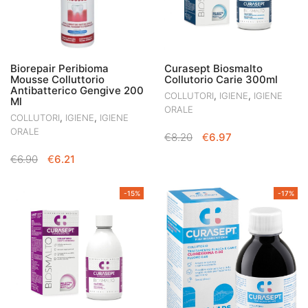
Biorepair Peribioma
Curasept Biosmalto
Mousse Colluttorio
Collutorio Carie 300ml
Antibatterico Gengive 200
,
,
COLLUTORI
IGIENE
IGIENE
Ml
ORALE
,
,
COLLUTORI
IGIENE
IGIENE
ORALE
IL
IL
€
8.20
€
6.97
PREZZO
PREZZO
IL
IL
€
6.90
€
6.21
ORIGINALE
ATTUALE
PREZZO
PREZZO
ERA:
È:
ORIGINALE
ATTUALE
€8.20.
€6.97.
-15%
-17%
ERA:
È:
€6.90.
€6.21.