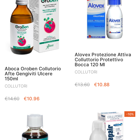
Alovex Protezione Attiva
Colluttorio Protettivo
Bocca 120 Ml
Aboca Oroben Collutorio
COLLUTORI
Afte Gengiviti Ulcere
150ml
IL
IL
€
13.60
€
10.88
COLLUTORI
PREZZO
PREZZO
ORIGINALE
ATTUALE
IL
IL
€
14.60
€
10.96
ERA:
È:
PREZZO
PREZZO
€13.60.
€10.88.
ORIGINALE
ATTUALE
-10%
ERA:
È:
€14.60.
€10.96.