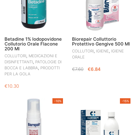
Betadine 1% Iodopovidone
Biorepair Colluttorio
Collutorio Orale Flacone
Protettivo Gengive 500 Ml
200 Ml
,
,
COLLUTORI
IGIENE
IGIENE
,
COLLUTORI
MEDICAZIONI E
ORALE
,
DISINFETTANTI
PATOLOGIE DI
,
BOCCA E LABBRA
PRODOTTI
IL
IL
€
7.60
€
6.84
PER LA GOLA
PREZZO
PREZZO
ORIGINALE
ATTUALE
€
10.30
ERA:
È:
€7.60.
€6.84.
-10%
-15%