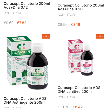
Curasept Collutorio 200ml
Curasept Collutorio 200ml
Ads+Dna 0.12
Ads+Dna 0.20
COLLUTORI
COLLUTORI
IL
IL
€
9.60
€
7.82
IL
IL
€
9.90
€
8.16
PREZZO
PREZZO
PREZZO
PREZZO
ORIGINALE
ATTUALE
ORIGINALE
ATTUALE
-17%
-17%
ERA:
È:
ERA:
È:
€9.60.
€7.82.
€9.90.
€8.16.
Curasept Collutorio ADS
DNA Lenitivo 200ml
COLLUTORI
Curasept Collutorio ADS
DNA Astringente 200ml
IL
IL
€
10.20
€
8.42