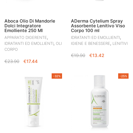
Aboca Olio Di Mandorle
ADerma Cytelium Spray
Dolci Integratore
Assorbente Lenitivo Viso
Emolliente 250 Ml
Corpo 100 ml
,
,
APPARATO DIGERENTE
IDRATANTI ED EMOLLIENTI
,
,
IDRATANTI ED EMOLLIENTI
OLI
IGIENE E BENESSERE
LENITIVI
CORPO
IL
IL
€
19.90
€
13.42
IL
IL
€
23.90
€
17.44
PREZZO
PREZZO
PREZZO
PREZZO
ORIGINALE
ATTUALE
ORIGINALE
ATTUALE
ERA:
È:
-32%
-25%
ERA:
È:
€19.90.
€13.42.
€23.90.
€17.44.