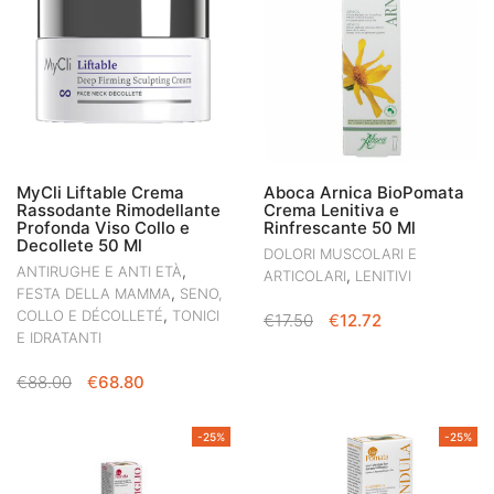
MyCli Liftable Crema
Aboca Arnica BioPomata
Rassodante Rimodellante
Crema Lenitiva e
Profonda Viso Collo e
Rinfrescante 50 Ml
Decollete 50 Ml
DOLORI MUSCOLARI E
,
ANTIRUGHE E ANTI ETÀ
,
ARTICOLARI
LENITIVI
,
FESTA DELLA MAMMA
SENO,
,
COLLO E DÉCOLLETÉ
TONICI
IL
IL
€
17.50
€
12.72
E IDRATANTI
PREZZO
PREZZO
ORIGINALE
ATTUALE
IL
IL
€
88.00
€
68.80
ERA:
È:
PREZZO
PREZZO
€17.50.
€12.72.
ORIGINALE
ATTUALE
-25%
-25%
ERA:
È:
€88.00.
€68.80.