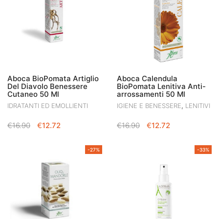
Aboca BioPomata Artiglio
Aboca Calendula
Del Diavolo Benessere
BioPomata Lenitiva Anti-
Cutaneo 50 Ml
arrossamenti 50 Ml
,
IDRATANTI ED EMOLLIENTI
IGIENE E BENESSERE
LENITIVI
IL
IL
IL
IL
€
16.90
€
12.72
€
16.90
€
12.72
PREZZO
PREZZO
PREZZO
PREZZO
ORIGINALE
ATTUALE
ORIGINALE
ATTUALE
-27%
-33%
ERA:
È:
ERA:
È:
€16.90.
€12.72.
€16.90.
€12.72.