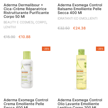
Aderma Dermalibour +
Aderma Exomega Control
Cica-Crème Réparatrice
Balsamo Emolliente Pelle
Ristrutturante Purificante
Secca 400 Ml
Corpo 50 Ml
IDRATANTI ED EMOLLIENTI
,
,
BEAUTY E COSMESI
CORPO
LENITIVI
IL
IL
€
32.50
€
24.38
PREZZO
PREZZO
IL
IL
€
15.90
€
10.88
ORIGINALE
ATTUALE
PREZZO
PREZZO
ERA:
È:
ORIGINALE
ATTUALE
€32.50.
€24.38.
-25%
-25%
ERA:
È:
€15.90.
€10.88.
Aderma Exomega Control
Aderma Exomega Control
Crema Emolliente Pelle
Olio Lavante Emolliente
Secca 400 Ml
Lenitivo Corpo 200 Ml