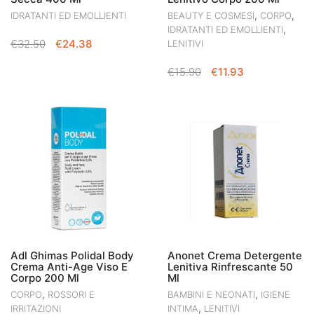
,
,
IDRATANTI ED EMOLLIENTI
BEAUTY E COSMESI
CORPO
,
IDRATANTI ED EMOLLIENTI
IL
IL
€
32.50
€
24.38
LENITIVI
PREZZO
PREZZO
IL
IL
€
15.90
€
11.93
ORIGINALE
ATTUALE
PREZZO
PREZZO
ERA:
È:
ORIGINALE
ATTUALE
€32.50.
€24.38.
ERA:
È:
€15.90.
€11.93.
Adl Ghimas Polidal Body
Anonet Crema Detergente
Crema Anti-Age Viso E
Lenitiva Rinfrescante 50
Corpo 200 Ml
Ml
,
,
CORPO
ROSSORI E
BAMBINI E NEONATI
IGIENE
,
IRRITAZIONI
INTIMA
LENITIVI