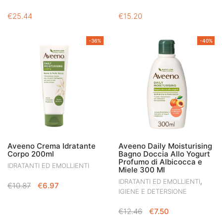
€
25.44
€
15.20
-36%
-40%
Aveeno Crema Idratante
Aveeno Daily Moisturising
Corpo 200ml
Bagno Doccia Allo Yogurt
Profumo di Albicocca e
IDRATANTI ED EMOLLIENTI
Miele 300 Ml
,
IDRATANTI ED EMOLLIENTI
IL
IL
€
10.87
€
6.97
IGIENE E DETERSIONE
PREZZO
PREZZO
ORIGINALE
ATTUALE
IL
IL
€
12.46
€
7.50
ERA:
È:
PREZZO
PREZZO