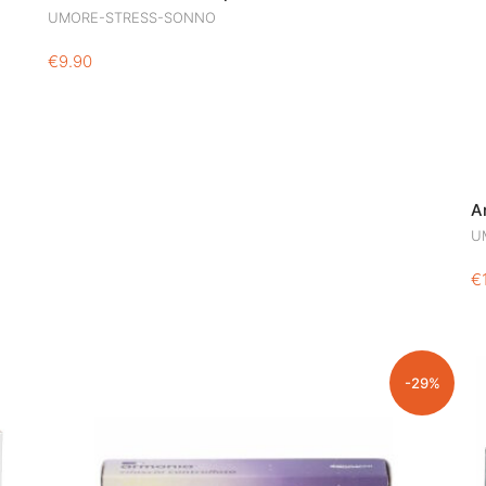
UMORE-STRESS-SONNO
€
9.90
A
U
€
-29%