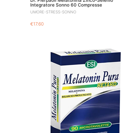
Dr. Pierpaoli Melatonina Zinco-Selenio
Integratore Sonno 60 Compresse
UMORE-STRESS-SONNO
€
17.60