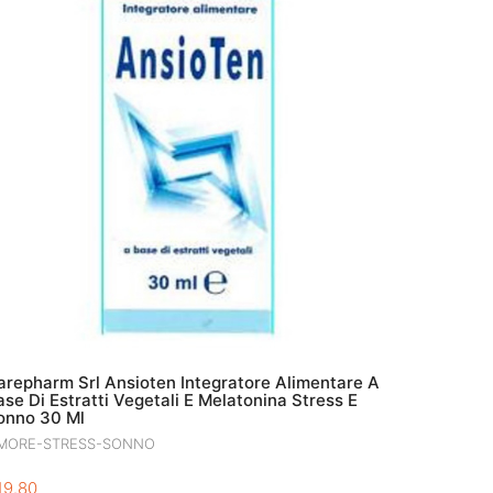
arepharm Srl Ansioten Integratore Alimentare A
ase Di Estratti Vegetali E Melatonina Stress E
onno 30 Ml
MORE-STRESS-SONNO
19.80