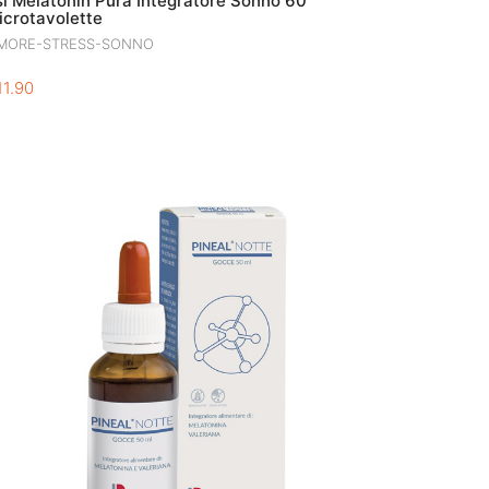
si Melatonin Pura Integratore Sonno 60
icrotavolette
MORE-STRESS-SONNO
11.90