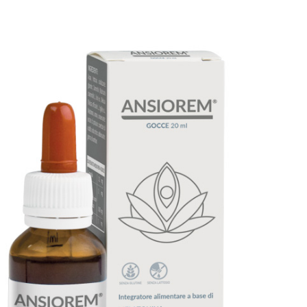
ERA:
È:
€14.00.
€10.40.