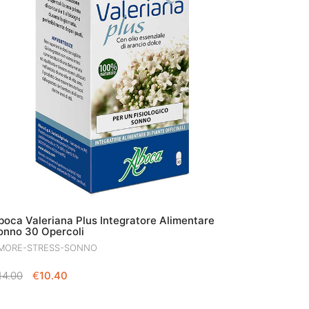
boca Valeriana Plus Integratore Alimentare
onno 30 Opercoli
MORE-STRESS-SONNO
IL
IL
14.00
€
10.40
PREZZO
PREZZO
ORIGINALE
ATTUALE