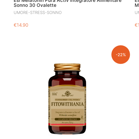
Esi Melatonin Pura Activ Integratore Alimentare
E
Sonno 30 Ovalette
M
UMORE-STRESS-SONNO
U
€
14.90
€
-22%