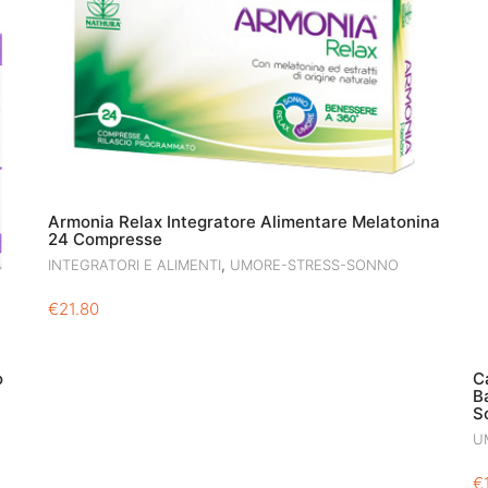
Armonia Relax Integratore Alimentare Melatonina
24 Compresse
,
INTEGRATORI E ALIMENTI
UMORE-STRESS-SONNO
€
21.80
o
C
B
S
U
€