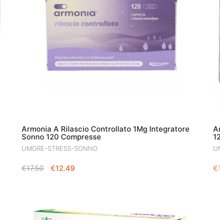
Armonia A Rilascio Controllato 1Mg Integratore
A
Sonno 120 Compresse
1
UMORE-STRESS-SONNO
U
IL
IL
€
17.50
€
12.49
€
PREZZO
PREZZO
ORIGINALE
ATTUALE
ERA:
È:
€17.50.
€12.49.