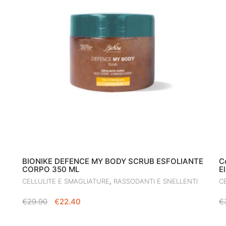
BIONIKE DEFENCE MY BODY SCRUB ESFOLIANTE
C
CORPO 350 ML
E
,
CELLULITE E SMAGLIATURE
RASSODANTI E SNELLENTI
C
IL
IL
€
29.90
€
22.40
€
PREZZO
PREZZO
ORIGINALE
ATTUALE