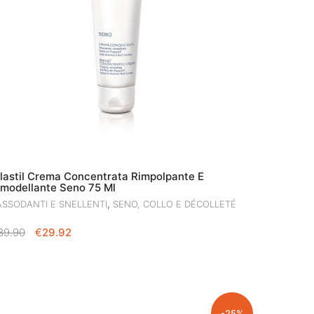
ilastil Crema Concentrata Rimpolpante E
imodellante Seno 75 Ml
,
ASSODANTI E SNELLENTI
SENO, COLLO E DÉCOLLETÉ
IL
IL
39.90
€
29.92
PREZZO
PREZZO
ORIGINALE
ATTUALE
ERA:
È:
€39.90.
€29.92.
-25%