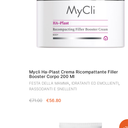
Mycli Ha-Plast Crema Ricompattante Filler
Booster Corpo 200 Ml
,
,
FESTA DELLA MAMMA
IDRATANTI ED EMOLLIENTI
RASSODANTI E SNELLENTI
IL
IL
€
71.00
€
56.80
PREZZO
PREZZO
ORIGINALE
ATTUALE
ERA:
È:
€71.00.
€56.80.
-2