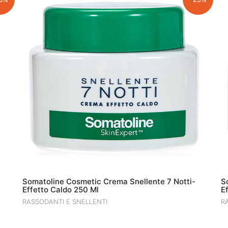
Somatoline Cosmetic Crema Snellente 7 Notti-
S
Effetto Caldo 250 Ml
E
RASSODANTI E SNELLENTI
R
IL
IL
€
39.00
€
29.25
€