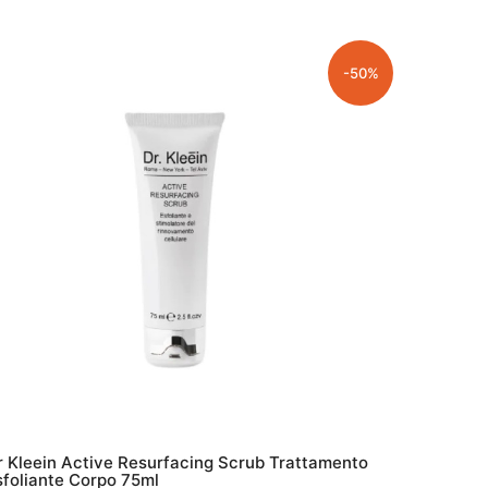
ERA:
È:
€36.20.
€25.34.
-50%
r Kleein Active Resurfacing Scrub Trattamento
sfoliante Corpo 75ml