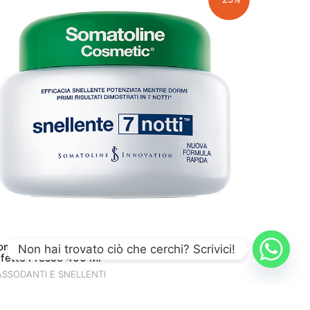
omatoline Cosmetic Snellente 7 Notti Gel
Non hai trovato ciò che cerchi? Scrivici!
ffetto Fresco 400 Ml
ASSODANTI E SNELLENTI
IL
IL
58.00
€
43.50