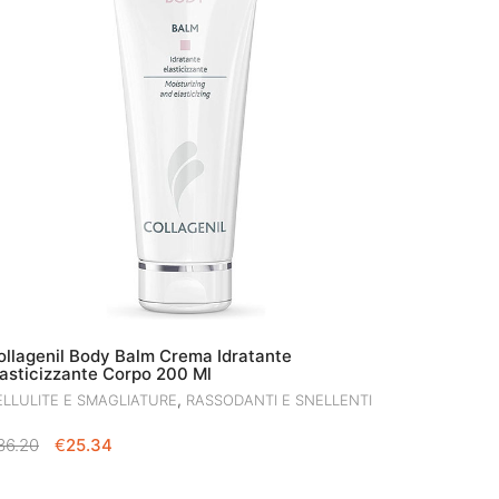
ollagenil Body Balm Crema Idratante
lasticizzante Corpo 200 Ml
,
ELLULITE E SMAGLIATURE
RASSODANTI E SNELLENTI
IL
IL
36.20
€
25.34
PREZZO
PREZZO
ORIGINALE
ATTUALE