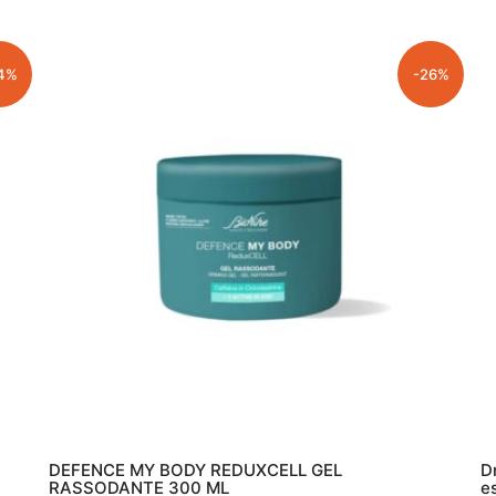
ERA:
È:
€29.90.
€22.40.
4%
-26%
DEFENCE MY BODY REDUXCELL GEL
D
RASSODANTE 300 ML
e