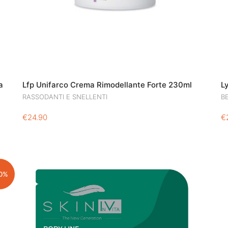
a
Lfp Unifarco Crema Rimodellante Forte 230ml
L
RASSODANTI E SNELLENTI
B
€
24.90
€
0%