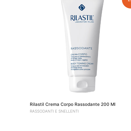
Rilastil Crema Corpo Rassodante 200 Ml
RASSODANTI E SNELLENTI
IL
IL
€
45.00
€
33.75
PREZZO
PREZZO