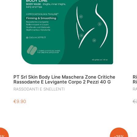
PT Srl Skin Body Line Maschera Zone Critiche
R
Rassodante E Levigante Corpo 2 Pezzi 40 G
R
RASSODANTI E SNELLENTI
R
€
9.90
€
5%
-25%