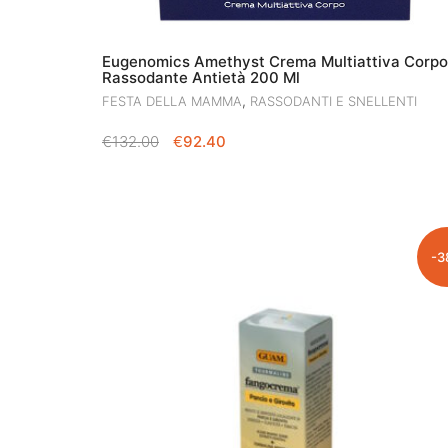
Eugenomics Amethyst Crema Multiattiva Corpo
Rassodante Antietà 200 Ml
,
FESTA DELLA MAMMA
RASSODANTI E SNELLENTI
IL
IL
€
132.00
€
92.40
PREZZO
PREZZO
ORIGINALE
ATTUALE
ERA:
È:
€132.00.
€92.40.
-3