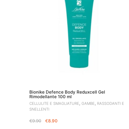
Bionike Defence Body Reduxcell Gel
Rimodellante 100 ml
,
,
CELLULITE E SMAGLIATURE
GAMBE
RASSODANTI E
SNELLENTI
IL
IL
€
9.90
€
8.90
PREZZO
PREZZO