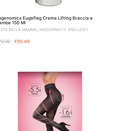
ugenomics Eugeflag Crema Lifting Braccia e
ambe 150 Ml
,
ESTA DELLA MAMMA
RASSODANTI E SNELLENTI
IL
IL
72.00
€
50.40
PREZZO
PREZZO
ORIGINALE
ATTUALE
ERA:
È:
€72.00.
€50.40.