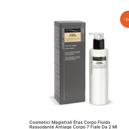
ORIGINALE
ATTUALE
ERA:
È:
€9.90.
€8.90.
-2
Cosmetici Magistrali Ètas Corpo Fluido
Rassodante Antiage Corpo 7 Fiale Da 2 Ml