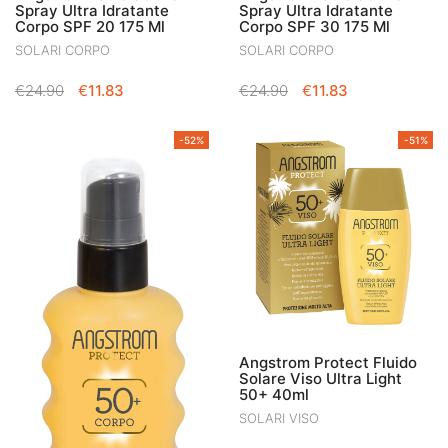
Spray Ultra Idratante
Spray Ultra Idratante
Corpo SPF 20 175 Ml
Corpo SPF 30 175 Ml
SOLARI CORPO
SOLARI CORPO
IL
IL
IL
IL
€
24.90
€
11.83
€
24.90
€
11.83
PREZZO
PREZZO
PREZZO
PREZZO
ORIGINALE
ATTUALE
ORIGINALE
ATTUALE
-52%
-51%
ERA:
È:
ERA:
È:
€24.90.
€11.83.
€24.90.
€11.83.
Angstrom Protect Fluido
Solare Viso Ultra Light
50+ 40ml
SOLARI VISO