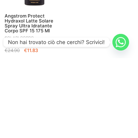
Angstrom Protect
Hydraxol Latte Solare
Spray Ultra Idratante
Corpo SPF 15 175 Ml
SOLARI CORPO
Non hai trovato ciò che cerchi? Scrivici!
IL
IL
€
24.90
€
11.83
PREZZO
PREZZO
ORIGINALE
ATTUALE
ERA:
È:
€24.90.
€11.83.
Puoi fidarti di
FamilyFarma