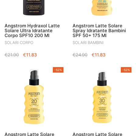
Angstrom Hydraxol Latte
Angstrom Latte Solare
Solare Ultra Idratante
Spray Idratante Bambini
Corpo SPF10 200 Ml
SPF 50+ 175 Ml
SOLARI CORPO
SOLARI BAMBINI
IL
IL
IL
IL
€
21.90
€
11.83
€
24.90
€
11.83
PREZZO
PREZZO
PREZZO
PREZZO
ORIGINALE
ATTUALE
ORIGINALE
ATTUALE
-52%
-52%
ERA:
È:
ERA:
È:
€21.90.
€11.83.
€24.90.
€11.83.
Angstrom Latte Solare
Angstrom Latte Solare