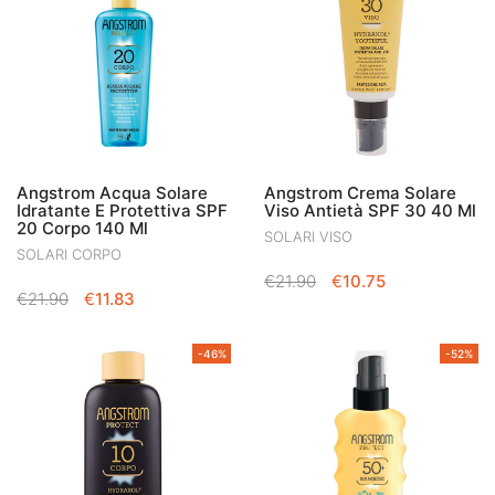
Angstrom Acqua Solare
Angstrom Crema Solare
Idratante E Protettiva SPF
Viso Antietà SPF 30 40 Ml
20 Corpo 140 Ml
SOLARI VISO
SOLARI CORPO
IL
IL
€
21.90
€
10.75
IL
IL
€
21.90
€
11.83
PREZZO
PREZZO
PREZZO
PREZZO
ORIGINALE
ATTUALE
ORIGINALE
ATTUALE
ERA:
È:
-46%
-52%
ERA:
È:
€21.90.
€10.75.
€21.90.
€11.83.