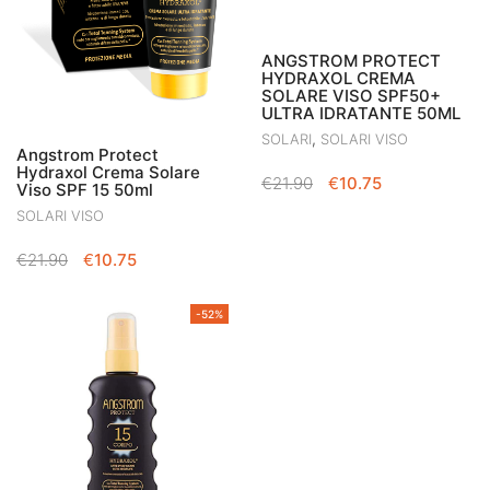
ANGSTROM PROTECT
HYDRAXOL CREMA
SOLARE VISO SPF50+
ULTRA IDRATANTE 50ML
,
SOLARI
SOLARI VISO
Angstrom Protect
Hydraxol Crema Solare
IL
IL
€
21.90
€
10.75
Viso SPF 15 50ml
PREZZO
PREZZO
SOLARI VISO
ORIGINALE
ATTUALE
ERA:
È:
IL
IL
€
21.90
€
10.75
€21.90.
€10.75.
PREZZO
PREZZO
ORIGINALE
ATTUALE
-52%
ERA:
È:
€21.90.
€10.75.