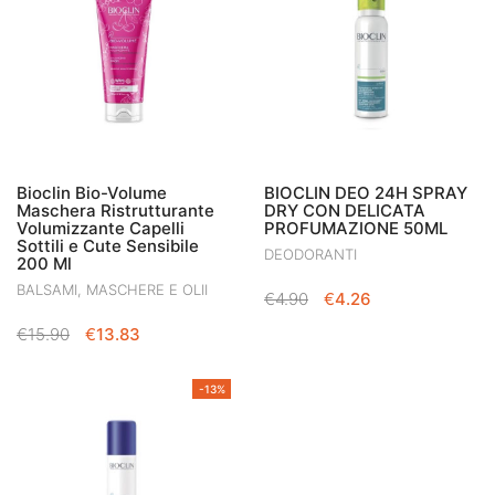
Bioclin Bio-Volume
BIOCLIN DEO 24H SPRAY
Maschera Ristrutturante
DRY CON DELICATA
Volumizzante Capelli
PROFUMAZIONE 50ML
Sottili e Cute Sensibile
DEODORANTI
200 Ml
BALSAMI, MASCHERE E OLII
IL
IL
€
4.90
€
4.26
PREZZO
PREZZO
IL
IL
€
15.90
€
13.83
ORIGINALE
ATTUALE
PREZZO
PREZZO
ERA:
È:
ORIGINALE
ATTUALE
€4.90.
€4.26.
-13%
ERA:
È:
€15.90.
€13.83.