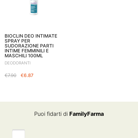
BIOCLIN DEO INTIMATE
SPRAY PER
SUDORAZIONE PARTI
INTIME FEMMINILI E
MASCHILI 100ML
DEODORANTI
IL
IL
€
7.90
€
6.87
PREZZO
PREZZO
ORIGINALE
ATTUALE
ERA:
È:
€7.90.
€6.87.
Puoi fidarti di
FamilyFarma