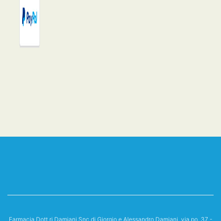
Farmacia Dott.ri Damiani Snc di Giorgio e Alessandro Damiani, via po, 37 -