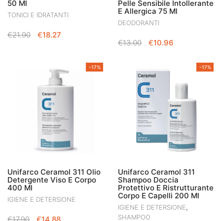
50 Ml
Pelle Sensibile Intollerante
E Allergica 75 Ml
TONICI E IDRATANTI
DEODORANTI
IL
IL
€
21.90
€
18.27
IL
IL
€
13.00
€
10.96
PREZZO
PREZZO
PREZZO
PREZZO
ORIGINALE
ATTUALE
ORIGINALE
ATTUALE
ERA:
È:
-17%
-17%
ERA:
È:
€21.90.
€18.27.
€13.00.
€10.96.
Unifarco Ceramol 311 Olio
Unifarco Ceramol 311
Detergente Viso E Corpo
Shampoo Doccia
400 Ml
Protettivo E Ristrutturante
Corpo E Capelli 200 Ml
IGIENE E DETERSIONE
,
IGIENE E DETERSIONE
SHAMPOO
IL
IL
€
17.90
€
14.88