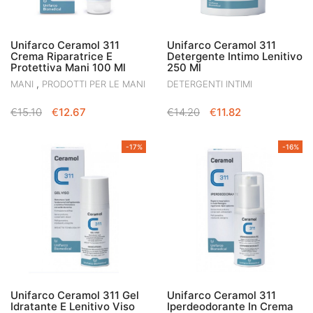
Unifarco Ceramol 311
Unifarco Ceramol 311
Crema Riparatrice E
Detergente Intimo Lenitivo
Protettiva Mani 100 Ml
250 Ml
,
MANI
PRODOTTI PER LE MANI
DETERGENTI INTIMI
IL
IL
IL
IL
€
15.10
€
12.67
€
14.20
€
11.82
PREZZO
PREZZO
PREZZO
PREZZO
ORIGINALE
ATTUALE
ORIGINALE
ATTUALE
-17%
-16%
ERA:
È:
ERA:
È:
€15.10.
€12.67.
€14.20.
€11.82.
Unifarco Ceramol 311 Gel
Unifarco Ceramol 311
Idratante E Lenitivo Viso
Iperdeodorante In Crema