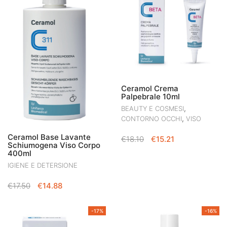
Ceramol Crema
Palpebrale 10ml
,
BEAUTY E COSMESI
,
CONTORNO OCCHI
VISO
Ceramol Base Lavante
IL
IL
€
18.10
€
15.21
Schiumogena Viso Corpo
PREZZO
PREZZO
400ml
ORIGINALE
ATTUALE
IGIENE E DETERSIONE
ERA:
È:
€18.10.
€15.21.
IL
IL
€
17.50
€
14.88
PREZZO
PREZZO
ORIGINALE
ATTUALE
-17%
-16%
ERA:
È: