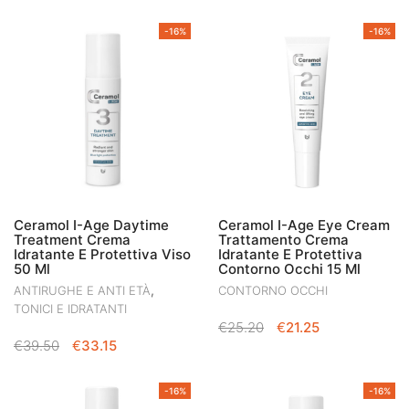
PREZZO
PREZZO
ORIGINALE
ATTUALE
-16%
-16%
ERA:
È:
€27.50.
€22.86.
Ceramol I-Age Daytime
Ceramol I-Age Eye Cream
Treatment Crema
Trattamento Crema
Idratante E Protettiva Viso
Idratante E Protettiva
50 Ml
Contorno Occhi 15 Ml
,
ANTIRUGHE E ANTI ETÀ
CONTORNO OCCHI
TONICI E IDRATANTI
IL
IL
€
25.20
€
21.25
IL
IL
€
39.50
€
33.15
PREZZO
PREZZO
PREZZO
PREZZO
ORIGINALE
ATTUALE
ORIGINALE
ATTUALE
ERA:
È:
-16%
-16%
ERA:
È:
€25.20.
€21.25.