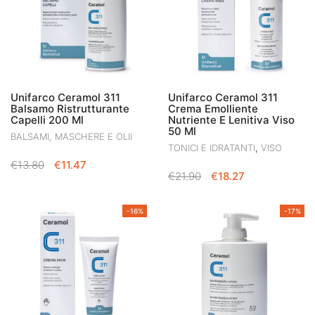
Unifarco Ceramol 311
Unifarco Ceramol 311
Balsamo Ristrutturante
Crema Emolliente
Capelli 200 Ml
Nutriente E Lenitiva Viso
50 Ml
BALSAMI, MASCHERE E OLII
,
TONICI E IDRATANTI
VISO
IL
IL
€
13.80
€
11.47
IL
IL
€
21.90
€
18.27
PREZZO
PREZZO
PREZZO
PREZZO
ORIGINALE
ATTUALE
ORIGINALE
ATTUALE
ERA:
È:
-16%
-17%
ERA:
È:
€13.80.
€11.47.
€21.90.
€18.27.