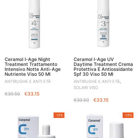
€39.50.
€33.15.
Ceramol I-Age Night
Ceramol I-Age UV
Treatment Trattamento
Daytime Treatment Crema
Intensivo Notte Anti-Age
Protettiva E Antiossidante
Nutriente Viso 50 Ml
Spf 30 Viso 50 Ml
,
ANTIRUGHE E ANTI ETÀ
ANTIRUGHE E ANTI ETÀ
SOLARI VISO
IL
IL
€
39.50
€
33.15
IL
IL
PREZZO
PREZZO
€
39.50
€
33.15
PREZZO
PREZZO
ORIGINALE
ATTUALE
ORIGINALE
ATTUALE
ERA:
È:
-17%
-17%
ERA:
È:
€39.50.
€33.15.
€39.50.
€33.15.