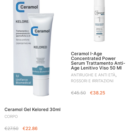
€17.50.
€14.88.
Ceramol I-Age
Concentrated Power
Serum Trattamento Anti-
Age Lenitivo Viso 50 Ml
,
ANTIRUGHE E ANTI ETÀ
ROSSORI E IRRITAZIONI
IL
IL
€
45.50
€
38.25
PREZZO
PREZZO
ORIGINALE
ATTUALE
Ceramol Gel Kelored 30ml
ERA:
È:
CORPO
€45.50.
€38.25.
IL
IL
€
27.50
€
22.86