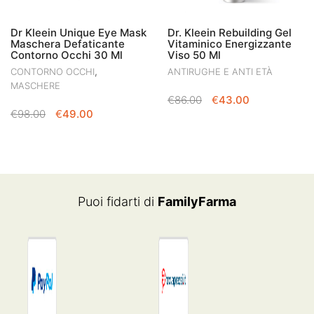
Dr Kleein Unique Eye Mask
Dr. Kleein Rebuilding Gel
Maschera Defaticante
Vitaminico Energizzante
Contorno Occhi 30 Ml
Viso 50 Ml
,
CONTORNO OCCHI
ANTIRUGHE E ANTI ETÀ
MASCHERE
IL
IL
€
86.00
€
43.00
IL
IL
€
98.00
€
49.00
PREZZO
PREZZO
PREZZO
PREZZO
ORIGINALE
ATTUALE
ORIGINALE
ATTUALE
ERA:
È:
ERA:
È:
€86.00.
€43.00.
€98.00.
€49.00.
Puoi fidarti di
FamilyFarma