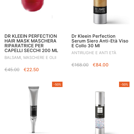
DR KLEEIN PERFECTION
Dr Kleein Perfection
HAIR MASK MASCHERA
Serum Siero Anti-Età Viso
RIPARATRICE PER
E Collo 30 Ml
CAPELLI SECCHI 200 ML
ANTIRUGHE E ANTI ETÀ
BALSAMI, MASCHERE E OLII
IL
IL
€
168.00
€
84.00
IL
IL
€
45.00
€
22.50
PREZZO
PREZZO
PREZZO
PREZZO
ORIGINALE
ATTUALE
ORIGINALE
ATTUALE
ERA:
È:
-50%
-50%
ERA:
È:
€168.00.
€84.00.
€45.00.
€22.50.