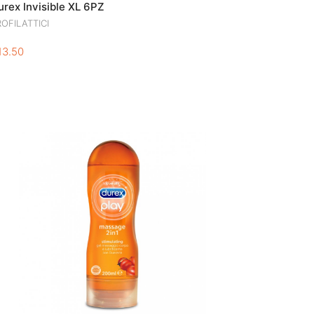
urex Invisible XL 6PZ
OFILATTICI
13.50