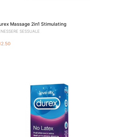
urex Massage 2in1 Stimulating
ENESSERE SESSUALE
12.50