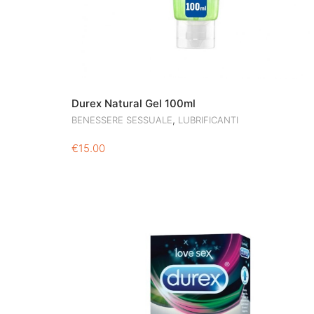
Durex Natural Gel 100ml
,
BENESSERE SESSUALE
LUBRIFICANTI
€
15.00