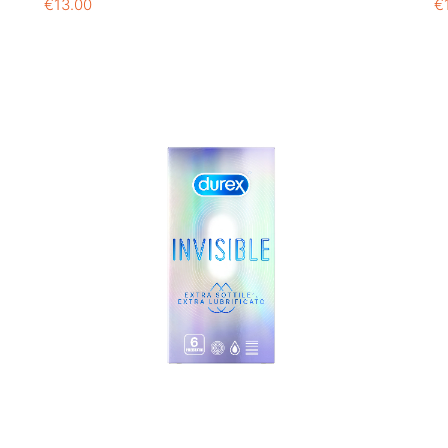
€
13.00
€