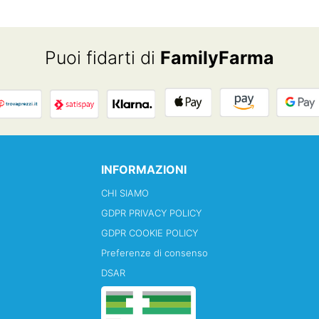
Puoi fidarti di
FamilyFarma
INFORMAZIONI
CHI SIAMO
GDPR PRIVACY POLICY
GDPR COOKIE POLICY
Preferenze di consenso
DSAR