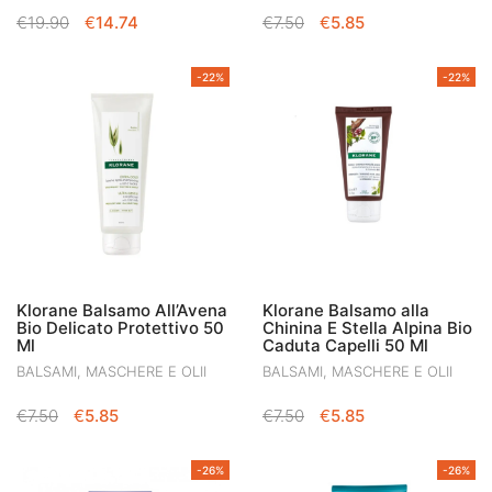
IL
IL
IL
IL
€
19.90
€
14.74
€
7.50
€
5.85
PREZZO
PREZZO
PREZZO
PREZZO
ORIGINALE
ATTUALE
ORIGINALE
ATTUALE
-22%
-22%
ERA:
È:
ERA:
È:
€19.90.
€14.74.
€7.50.
€5.85.
Klorane Balsamo All’Avena
Klorane Balsamo alla
Bio Delicato Protettivo 50
Chinina E Stella Alpina Bio
Ml
Caduta Capelli 50 Ml
BALSAMI, MASCHERE E OLII
BALSAMI, MASCHERE E OLII
IL
IL
IL
IL
€
7.50
€
5.85
€
7.50
€
5.85
PREZZO
PREZZO
PREZZO
PREZZO
ORIGINALE
ATTUALE
ORIGINALE
ATTUALE
-26%
-26%
ERA:
È:
ERA:
È: