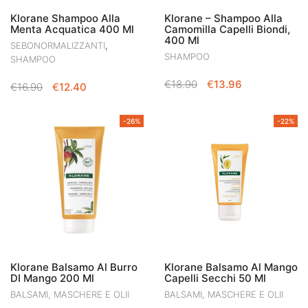
Klorane Shampoo Alla
Klorane – Shampoo Alla
Menta Acquatica 400 Ml
Camomilla Capelli Biondi,
400 Ml
,
SEBONORMALIZZANTI
SHAMPOO
SHAMPOO
IL
IL
€
18.90
€
13.96
IL
IL
€
16.90
€
12.40
PREZZO
PREZZO
PREZZO
PREZZO
ORIGINALE
ATTUALE
ORIGINALE
ATTUALE
-26%
-22%
ERA:
È:
ERA:
È:
€18.90.
€13.96.
€16.90.
€12.40.
Klorane Balsamo Al Burro
Klorane Balsamo Al Mango
DI Mango 200 Ml
Capelli Secchi 50 Ml
BALSAMI, MASCHERE E OLII
BALSAMI, MASCHERE E OLII