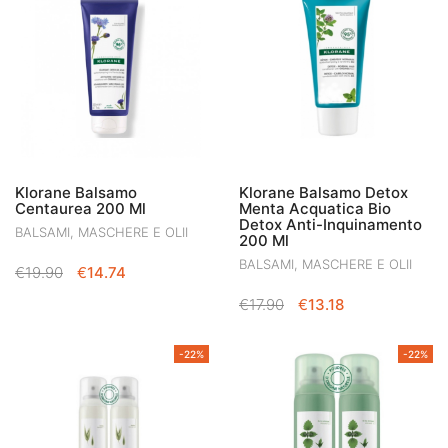
€7.50.
€5.85.
€7.50.
€5.85.
Klorane Balsamo
Klorane Balsamo Detox
Centaurea 200 Ml
Menta Acquatica Bio
Detox Anti-Inquinamento
BALSAMI, MASCHERE E OLII
200 Ml
BALSAMI, MASCHERE E OLII
IL
IL
€
19.90
€
14.74
PREZZO
PREZZO
IL
IL
€
17.90
€
13.18
ORIGINALE
ATTUALE
PREZZO
PREZZO
ERA:
È:
ORIGINALE
ATTUALE
€19.90.
€14.74.
-22%
-22%
ERA:
È:
€17.90.
€13.18.