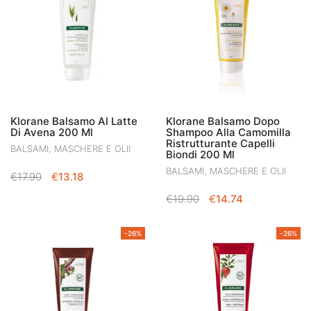
Klorane Balsamo Al Latte
Klorane Balsamo Dopo
Di Avena 200 Ml
Shampoo Alla Camomilla
Ristrutturante Capelli
BALSAMI, MASCHERE E OLII
Biondi 200 Ml
BALSAMI, MASCHERE E OLII
IL
IL
€
17.90
€
13.18
PREZZO
PREZZO
IL
IL
€
19.90
€
14.74
ORIGINALE
ATTUALE
PREZZO
PREZZO
ERA:
È:
ORIGINALE
ATTUALE
€17.90.
€13.18.
-26%
-26%
ERA:
È:
€19.90.
€14.74.