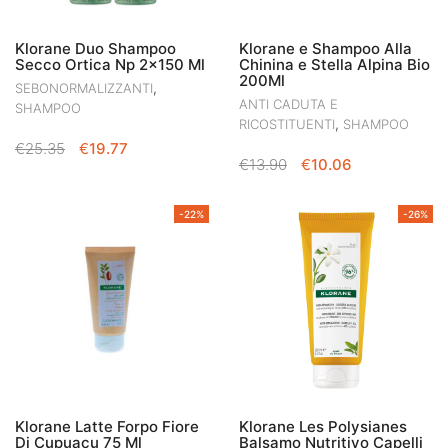
Klorane Duo Shampoo
Klorane e Shampoo Alla
Secco Ortica Np 2×150 Ml
Chinina e Stella Alpina Bio
200Ml
,
SEBONORMALIZZANTI
ANTI CADUTA E
SHAMPOO
,
RICOSTITUENTI
SHAMPOO
IL
IL
€
25.35
€
19.77
IL
IL
€
13.90
€
10.06
PREZZO
PREZZO
PREZZO
PREZZO
ORIGINALE
ATTUALE
ORIGINALE
ATTUALE
ERA:
È:
-22%
-26%
ERA:
È:
€25.35.
€19.77.
€13.90.
€10.06.
Klorane Latte Forpo Fiore
Klorane Les Polysianes
Di Cupuacu 75 Ml
Balsamo Nutritivo Capelli