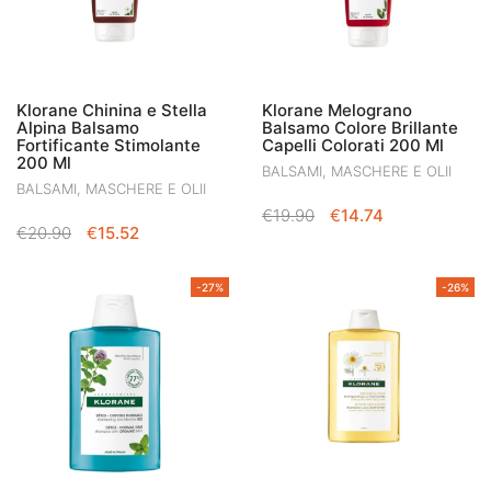
Klorane Chinina e Stella
Klorane Melograno
Alpina Balsamo
Balsamo Colore Brillante
Fortificante Stimolante
Capelli Colorati 200 Ml
200 Ml
BALSAMI, MASCHERE E OLII
BALSAMI, MASCHERE E OLII
IL
IL
€
19.90
€
14.74
IL
IL
€
20.90
€
15.52
PREZZO
PREZZO
PREZZO
PREZZO
ORIGINALE
ATTUALE
ORIGINALE
ATTUALE
ERA:
È:
-27%
-26%
ERA:
È:
€19.90.
€14.74.
€20.90.
€15.52.