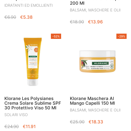
200 Ml
IDRATANTI ED EMOLLIENTI
BALSAMI, MASCHERE E OLII
IL
IL
€
6.90
€
5.38
IL
IL
€
18.90
€
13.96
PREZZO
PREZZO
PREZZO
PREZZO
ORIGINALE
ATTUALE
ORIGINALE
ATTUALE
ERA:
È:
-52%
-29%
ERA:
È:
€6.90.
€5.38.
€18.90.
€13.96.
Klorane Les Polysianes
Klorane Maschera Al
Crema Solare Sublime SPF
Mango Capelli 150 Ml
30 Protettivo Viso 50 Ml
BALSAMI, MASCHERE E OLII
SOLARI VISO
IL
IL
€
25.90
€
18.33
IL
IL
€
24.90
€
11.91
PREZZO
PREZZO