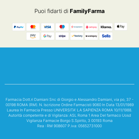
Puoi fidarti di
FamilyFarma
Farmacia Dott.ri Damiani Snc di Giorgio e Alessandro Damiani, via po, 37 -
00198 ROMA (RM). N. Iscrizione Ordine Farmacisti 9060 In Data 13/01/1989
Laurea In Farmacia Presso UNIVERSITA' LA SAPIENZA ROMA 10/11/1988.
Autorità competente e di Vigilanza: ASL Roma 1 Area Del farmaco Uosd
Vigilanza Farmacie Borgo S.Spirito, 3 00193 Roma
Rea : RM 908607 P.iva: 05652731000