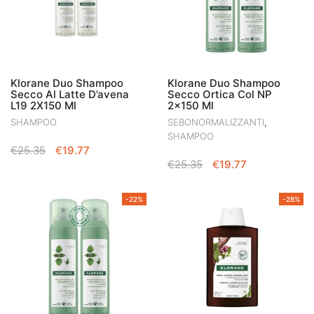
Klorane Duo Shampoo
Klorane Duo Shampoo
Secco Al Latte D’avena
Secco Ortica Col NP
L19 2X150 Ml
2×150 Ml
,
SHAMPOO
SEBONORMALIZZANTI
SHAMPOO
IL
IL
€
25.35
€
19.77
IL
IL
PREZZO
PREZZO
€
25.35
€
19.77
PREZZO
PREZZO
ORIGINALE
ATTUALE
ORIGINALE
ATTUALE
ERA:
È:
-22%
-28%
ERA:
È:
€25.35.
€19.77.
€25.35.
€19.77.