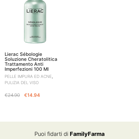
Lierac Sébologie
Soluzione Cheratolitica
Trattamento Anti
Imperfezioni 100 Ml
,
PELLE IMPURA ED ACNE
PULIZIA DEL VISO
IL
IL
€
24.90
€
14.94
PREZZO
PREZZO
ORIGINALE
ATTUALE
ERA:
È:
€24.90.
€14.94.
Puoi fidarti di
FamilyFarma