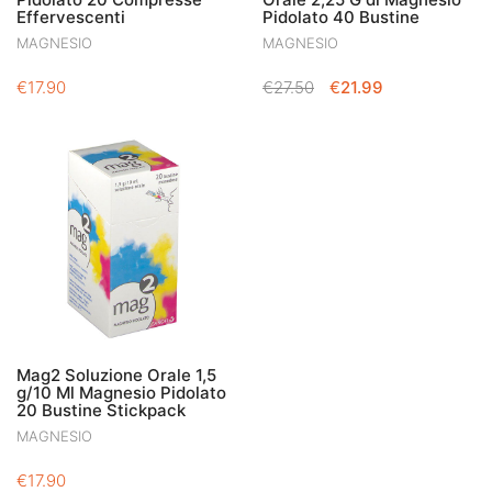
Effervescenti
Pidolato 40 Bustine
MAGNESIO
MAGNESIO
IL
IL
€
17.90
€
27.50
€
21.99
PREZZO
PREZZO
ORIGINALE
ATTUALE
ERA:
È:
€27.50.
€21.99.
Mag2 Soluzione Orale 1,5
g/10 Ml Magnesio Pidolato
20 Bustine Stickpack
MAGNESIO
€
17.90