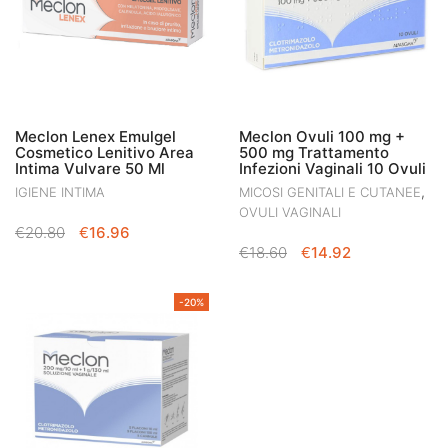
Meclon Lenex Emulgel
Meclon Ovuli 100 mg +
Cosmetico Lenitivo Area
500 mg Trattamento
Intima Vulvare 50 Ml
Infezioni Vaginali 10 Ovuli
,
IGIENE INTIMA
MICOSI GENITALI E CUTANEE
OVULI VAGINALI
IL
IL
€
20.80
€
16.96
IL
IL
PREZZO
PREZZO
€
18.60
€
14.92
PREZZO
PREZZO
ORIGINALE
ATTUALE
ORIGINALE
ATTUALE
ERA:
È:
-20%
ERA:
È:
€20.80.
€16.96.
€18.60.
€14.92.