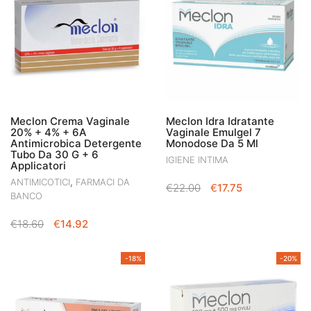
Meclon Crema Vaginale
Meclon Idra Idratante
20% + 4% + 6A
Vaginale Emulgel 7
Antimicrobica Detergente
Monodose Da 5 Ml
Tubo Da 30 G + 6
IGIENE INTIMA
Applicatori
,
ANTIMICOTICI
FARMACI DA
IL
IL
€
22.00
€
17.75
BANCO
PREZZO
PREZZO
ORIGINALE
ATTUALE
IL
IL
€
18.60
€
14.92
ERA:
È:
PREZZO
PREZZO
€22.00.
€17.75.
ORIGINALE
ATTUALE
-18%
-20%
ERA:
È:
€18.60.
€14.92.