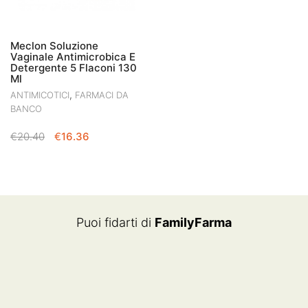
Meclon Soluzione
Vaginale Antimicrobica E
Detergente 5 Flaconi 130
Ml
,
ANTIMICOTICI
FARMACI DA
BANCO
IL
IL
€
20.40
€
16.36
PREZZO
PREZZO
ORIGINALE
ATTUALE
ERA:
È:
€20.40.
€16.36.
Puoi fidarti di
FamilyFarma