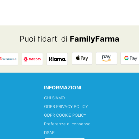
Puoi fidarti di
FamilyFarma
INFORMAZIONI
CHI SIAMO
GDPR PRIVACY POLICY
GDPR COOKIE POLICY
Preferenze di consenso
DSAR