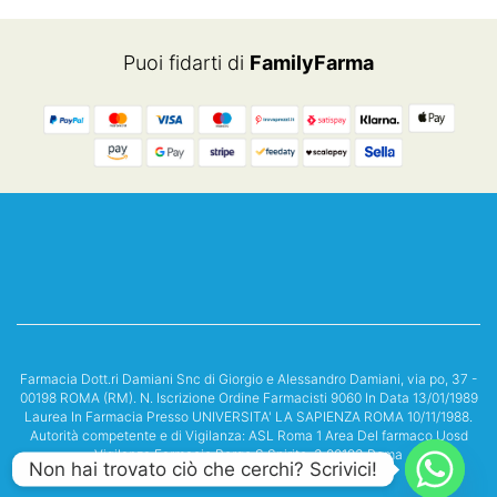
Puoi fidarti di
FamilyFarma
Farmacia Dott.ri Damiani Snc di Giorgio e Alessandro Damiani, via po, 37 -
00198 ROMA (RM). N. Iscrizione Ordine Farmacisti 9060 In Data 13/01/1989
Laurea In Farmacia Presso UNIVERSITA' LA SAPIENZA ROMA 10/11/1988.
Autorità competente e di Vigilanza: ASL Roma 1 Area Del farmaco Uosd
Vigilanza Farmacie Borgo S.Spirito, 3 00193 Roma
Non hai trovato ciò che cerchi? Scrivici!
Rea : RM 908607 P.iva: 05652731000