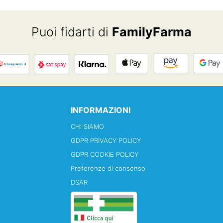
Puoi fidarti di
FamilyFarma
INFORMAZIONI
CHI SIAMO
GDPR PRIVACY POLICY
GDPR COOKIE POLICY
Preferenze di consenso
DSAR