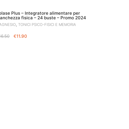
olase Plus – Integratore alimentare per
tanchezza fisica – 24 buste – Promo 2024
,
AGNESIO
TONICI PSICO-FISICI E MEMORIA
IL
IL
16.50
€
11.90
PREZZO
PREZZO
ORIGINALE
ATTUALE
ERA:
È:
€16.50.
€11.90.