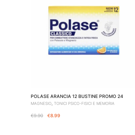
POLASE ARANCIA 12 BUSTINE PROMO 24
,
MAGNESIO
TONICI PSICO-FISICI E MEMORIA
IL
IL
€
9.90
€
8.99
PREZZO
PREZZO
ORIGINALE
ATTUALE
ERA:
È: