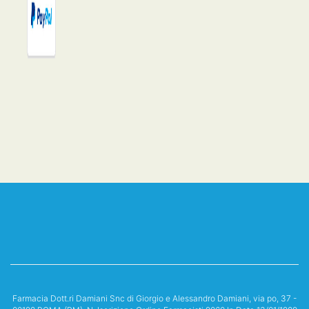
Farmacia Dott.ri Damiani Snc di Giorgio e Alessandro Damiani, via po, 37 -