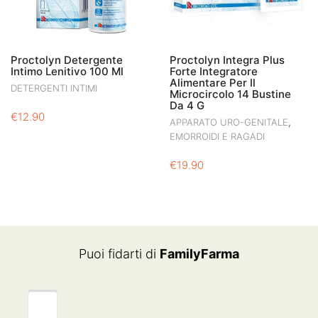
Proctolyn Detergente
Proctolyn Integra Plus
Intimo Lenitivo 100 Ml
Forte Integratore
Alimentare Per Il
DETERGENTI INTIMI
Microcircolo 14 Bustine
Da 4 G
€
12.90
,
APPARATO URO-GENITALE
EMORROIDI E RAGADI
€
19.90
Puoi fidarti di
FamilyFarma