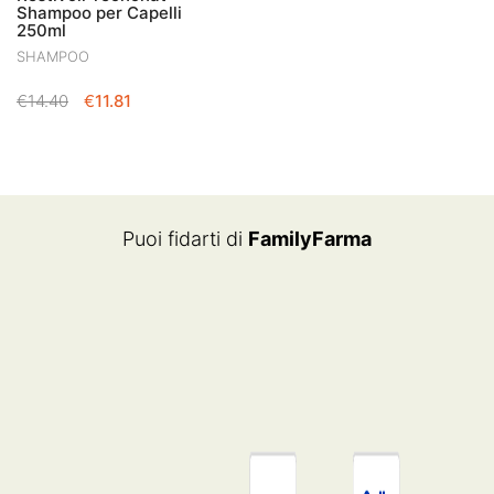
Shampoo per Capelli
250ml
SHAMPOO
IL
IL
€
14.40
€
11.81
PREZZO
PREZZO
ORIGINALE
ATTUALE
ERA:
È:
€14.40.
€11.81.
Puoi fidarti di
FamilyFarma