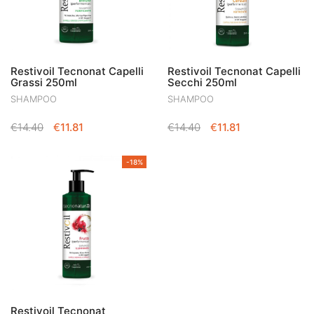
Restivoil Tecnonat Capelli
Restivoil Tecnonat Capelli
Grassi 250ml
Secchi 250ml
SHAMPOO
SHAMPOO
IL
IL
IL
IL
€
14.40
€
11.81
€
14.40
€
11.81
PREZZO
PREZZO
PREZZO
PREZZO
ORIGINALE
ATTUALE
ORIGINALE
ATTUALE
-18%
ERA:
È:
ERA:
È:
€14.40.
€11.81.
€14.40.
€11.81.
Restivoil Tecnonat