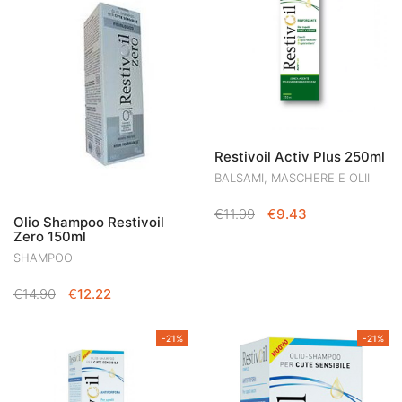
Restivoil Activ Plus 250ml
BALSAMI, MASCHERE E OLII
IL
IL
€
11.99
€
9.43
Olio Shampoo Restivoil
PREZZO
PREZZO
Zero 150ml
ORIGINALE
ATTUALE
SHAMPOO
ERA:
È:
€11.99.
€9.43.
IL
IL
€
14.90
€
12.22
PREZZO
PREZZO
ORIGINALE
ATTUALE
-21%
-21%
ERA:
È:
€14.90.
€12.22.