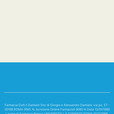
Farmacia Dott.ri Damiani Snc di Giorgio e Alessandro Damiani, via po, 37 -
00198 ROMA (RM). N. Iscrizione Ordine Farmacisti 9060 In Data 13/01/1989
Laurea In Farmacia Presso UNIVERSITA' LA SAPIENZA ROMA 10/11/1988.