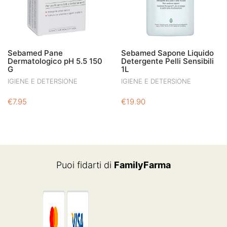
Sebamed Pane
Sebamed Sapone Liquido
Dermatologico pH 5.5 150
Detergente Pelli Sensibili
G
1L
IGIENE E DETERSIONE
IGIENE E DETERSIONE
€
7.95
€
19.90
Puoi fidarti di
FamilyFarma