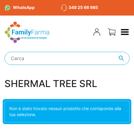
WhatsApp
349 25 66 985
Toggle Menu
SHERMAL TREE SRL
Non è stato trovato nessun prodotto che corrisponde alla
tua selezione.