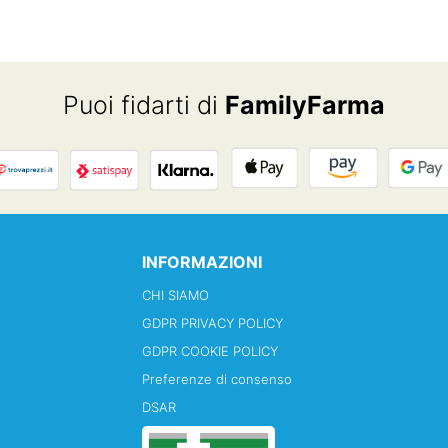
Puoi fidarti di
FamilyFarma
INFORMAZIONI
CHI SIAMO
GDPR PRIVACY POLICY
GDPR COOKIE POLICY
Preferenze di consenso
DSAR