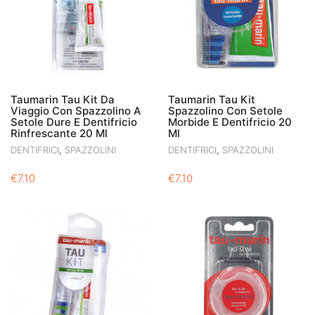
Taumarin Tau Kit Da
Taumarin Tau Kit
Viaggio Con Spazzolino A
Spazzolino Con Setole
Setole Dure E Dentifricio
Morbide E Dentifricio 20
Rinfrescante 20 Ml
Ml
,
,
DENTIFRICI
SPAZZOLINI
DENTIFRICI
SPAZZOLINI
€
7.10
€
7.10