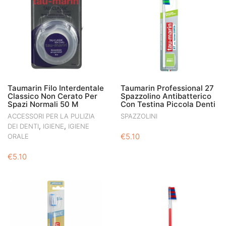
Taumarin Filo Interdentale
Taumarin Professional 27
Classico Non Cerato Per
Spazzolino Antibatterico
Spazi Normali 50 M
Con Testina Piccola Denti
ACCESSORI PER LA PULIZIA
SPAZZOLINI
,
,
DEI DENTI
IGIENE
IGIENE
€
5.10
ORALE
€
5.10