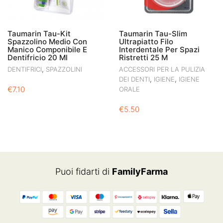
Taumarin Tau-Kit
Taumarin Tau-Slim
Spazzolino Medio Con
Ultrapiatto Filo
Manico Componibile E
Interdentale Per Spazi
Dentifricio 20 Ml
Ristretti 25 M
,
DENTIFRICI
SPAZZOLINI
ACCESSORI PER LA PULIZIA
,
,
DEI DENTI
IGIENE
IGIENE
€
7.10
ORALE
€
5.50
Puoi fidarti di
FamilyFarma