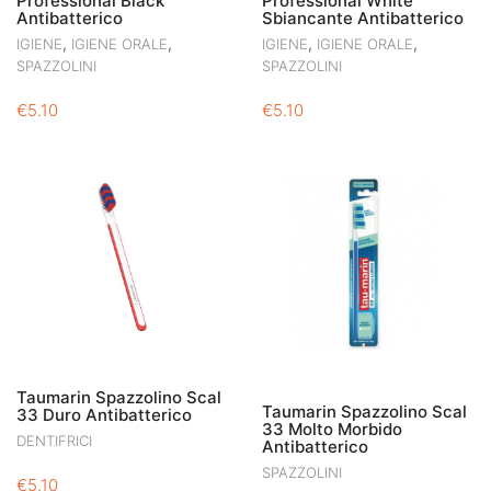
Professional Black
Professional White
Antibatterico
Sbiancante Antibatterico
,
,
,
,
IGIENE
IGIENE ORALE
IGIENE
IGIENE ORALE
SPAZZOLINI
SPAZZOLINI
€
5.10
€
5.10
Taumarin Spazzolino Scal
Taumarin Spazzolino Scal
33 Duro Antibatterico
33 Molto Morbido
DENTIFRICI
Antibatterico
SPAZZOLINI
€
5.10