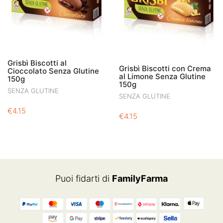
Grisbì Biscotti al
Grisbì Biscotti con Crema
Cioccolato Senza Glutine
al Limone Senza Glutine
150g
150g
SENZA GLUTINE
SENZA GLUTINE
€
4.15
€
4.15
Puoi fidarti di
FamilyFarma