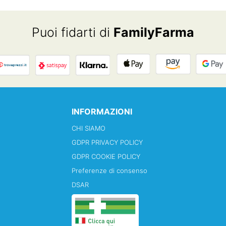
Puoi fidarti di
FamilyFarma
INFORMAZIONI
CHI SIAMO
GDPR PRIVACY POLICY
GDPR COOKIE POLICY
Preferenze di consenso
DSAR