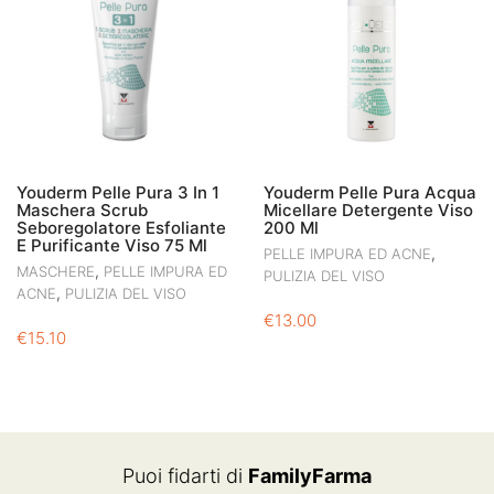
Youderm Pelle Pura 3 In 1
Youderm Pelle Pura Acqua
Maschera Scrub
Micellare Detergente Viso
Seboregolatore Esfoliante
200 Ml
E Purificante Viso 75 Ml
,
PELLE IMPURA ED ACNE
,
MASCHERE
PELLE IMPURA ED
PULIZIA DEL VISO
,
ACNE
PULIZIA DEL VISO
€
13.00
€
15.10
Puoi fidarti di
FamilyFarma