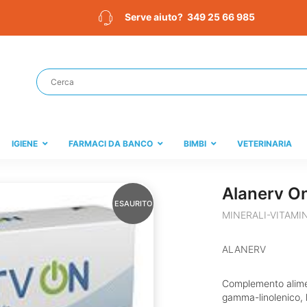
349 25 66 985
Serve aiuto?
IGIENE
FARMACI DA BANCO
BIMBI
VETERINARIA
Alanerv On
ESAURITO
MINERALI-VITAMI
ALANERV
Complemento alimen
gamma-linolenico, 