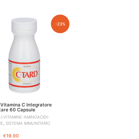
-23%
Vitamina C Integratore
tare 60 Capsule
I-VITAMINE-AMINOACIDI-
,
NE
SISTEMA IMMUNITARIO
IL
IL
€
19.90