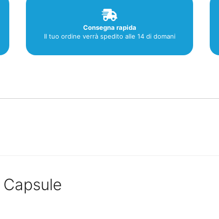
Consegna rapida
Il tuo ordine verrà spedito alle 14 di domani
0 Capsule