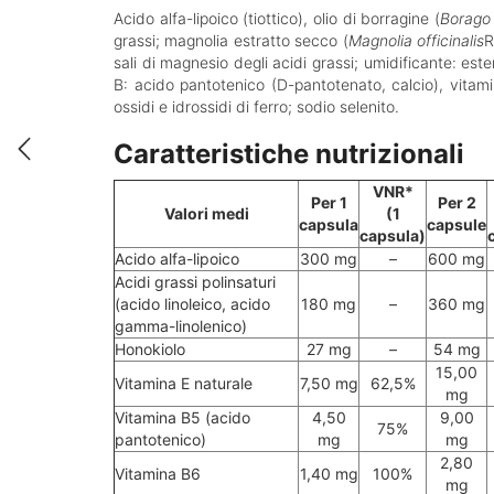
Acido alfa-lipoico (tiottico), olio di borragine (
Borago 
grassi; magnolia estratto secco (
Magnolia officinalis
R
sali di magnesio degli acidi grassi; umidificante: este
B: acido pantotenico (D-pantotenato, calcio), vitamin
ossidi e idrossidi di ferro; sodio selenito.
Caratteristiche nutrizionali
VNR*
Per 1
Per 2
Valori medi
(1
capsula
capsule
capsula)
Acido alfa-lipoico
300 mg
–
600 mg
Acidi grassi polinsaturi
(acido linoleico, acido
180 mg
–
360 mg
gamma-linolenico)
Honokiolo
27 mg
–
54 mg
15,00
Vitamina E naturale
7,50 mg
62,5%
mg
Vitamina B5 (acido
4,50
9,00
75%
pantotenico)
mg
mg
2,80
Vitamina B6
1,40 mg
100%
mg