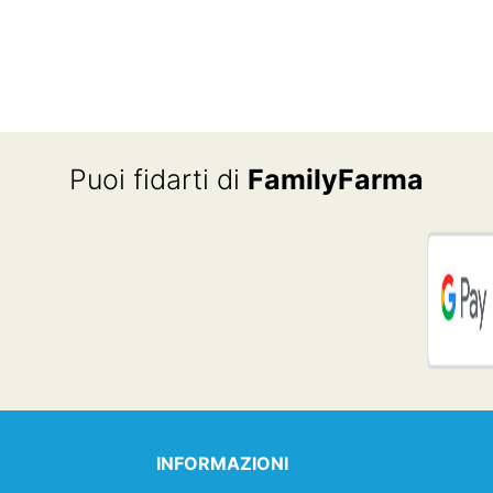
PREZZO
PREZZO
ORIGINALE
ATTUALE
ERA:
È:
€26.00.
€19.90.
Puoi fidarti di
FamilyFarma
INFORMAZIONI