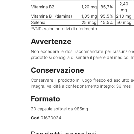
2,40
Vitamina B2
1,20 mg
85,7%
mg
Vitamina B1 (tiamina)
1,05 mg
95,5%
2,10 mg
Selenio
25 mcg
45,5%
50 mcg
*VNR: valori nutritivi di riferimento
Avvertenze
Non eccedere le dosi raccomandate per l’assunzione gi
prodotto si consiglia di sentire il parere del medico. I
Conservazione
Conservare il prodotto in luogo fresco ed asciutto ed
integra. Validità a confezionamento integro: 36 mesi
Formato
20 capsule softgel da 985mg
Cod.
01620034