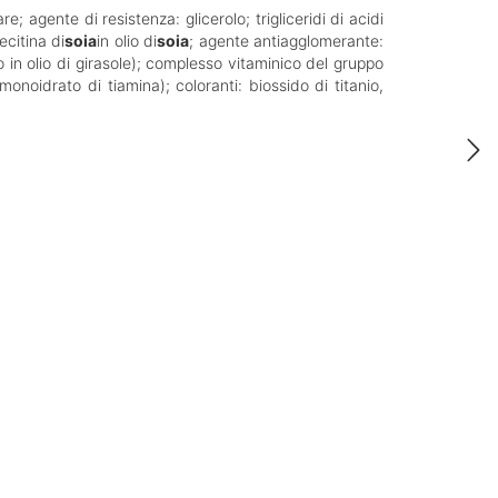
are; agente di resistenza: glicerolo; trigliceridi di acidi
ecitina di
soia
in olio di
soia
; agente antiagglomerante:
lo in olio di girasole); complesso vitaminico del gruppo
onoidrato di tiamina); coloranti: biossido di titanio,