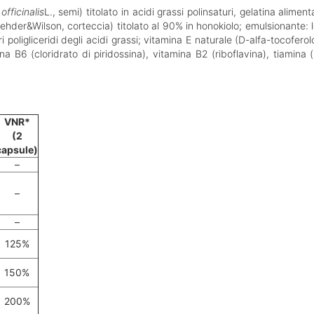
officinalis
L., semi) titolato in acidi grassi polinsaturi, gelatina aliment
ehder&Wilson, corteccia) titolato al 90% in honokiolo; emulsionante: l
ri poligliceridi degli acidi grassi; vitamina E naturale (D-alfa-tocofero
a B6 (cloridrato di piridossina), vitamina B2 (riboflavina), tiamina (m
VNR*
(2
capsule)
–
–
–
125%
150%
200%