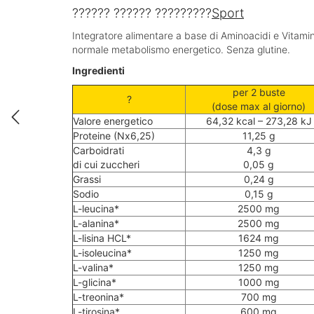
?????? ?????? ?????????
Sport
Integratore alimentare a base di Aminoacidi e Vitamine
normale metabolismo energetico. Senza glutine.
Ingredienti
per 2 buste
?
(dose max al giorno)
Valore energetico
64,32 kcal – 273,28 kJ
Proteine (Nx6,25)
11,25 g
Carboidrati
4,3 g
di cui zuccheri
0,05 g
Grassi
0,24 g
Sodio
0,15 g
L-leucina*
2500 mg
L-alanina*
2500 mg
L-lisina HCL*
1624 mg
L-isoleucina*
1250 mg
L-valina*
1250 mg
L-glicina*
1000 mg
L-treonina*
700 mg
L-tirosina*
600 mg