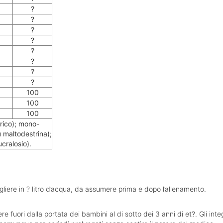
?
?
?
?
?
?
?
?
100
100
100
trico); mono-
 maltodestrina);
ucralosio).
ogliere in ? litro d’acqua, da assumere prima e dopo l’allenamento.
fuori dalla portata dei bambini al di sotto dei 3 anni di et?. Gli inte