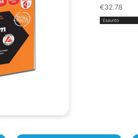
€
32.78
Esaurito