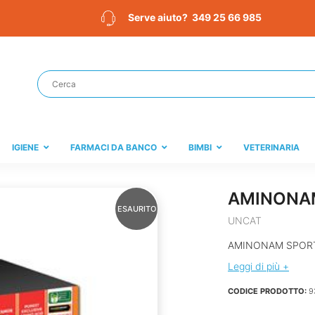
349 25 66 985
Serve aiuto?
IGIENE
FARMACI DA BANCO
BIMBI
VETERINARIA
AMINONAM
ESAURITO
UNCAT
AMINONAM SPORT
Leggi di più +
CODICE PRODOTTO:
9