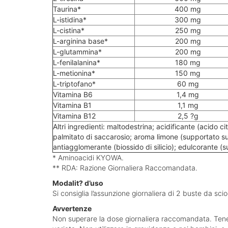
Taurina*
400 mg
L-istidina*
300 mg
L-cistina*
250 mg
L-arginina base*
200 mg
L-glutammina*
200 mg
L-fenilalanina*
180 mg
L-metionina*
150 mg
L-triptofano*
60 mg
Vitamina B6
1,4 mg
Vitamina B1
1,1 mg
Vitamina B12
2,5 ?g
Altri ingredienti: maltodestrina; acidificante (acido ci
palmitato di saccarosio; aroma limone (supportato su
antiagglomerante (biossido di silicio); edulcorante (s
* Aminoacidi KYOWA.
** RDA: Razione Giornaliera Raccomandata.
Modalit? d’uso
Si consiglia l’assunzione giornaliera di 2 buste da sci
Avvertenze
Non superare la dose giornaliera raccomandata. Tenere 