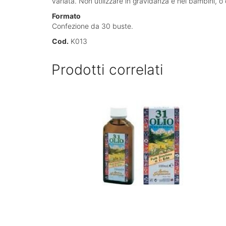
variata. Non utilizzare in gravidanza e nei bambini, o
Formato
Confezione da 30 buste.
Cod.
K013
Prodotti correlati