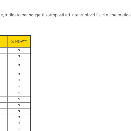
, indicato per soggetti sottoposti ad intensi sforzi fisici e che prati
% RDA**
?
?
?
?
?
?
?
?
?
?
?
?
?