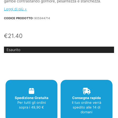
gambe contrastando gonfiore, pesantezza e stanchezza.
Leggi di più +
CODICE PRODOTTO:
905944714
€
21.40
Esaurito
Spedizione Gratuita
Consegna rapida
Per tutti gli ordini
Il tuo ordine verrà
sopra i 49,90 €
spedito alle 14 di
domani