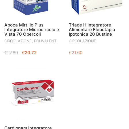
Aboca Mirtillo Plus
Triade H Integratore
Integratore Microcircolo e
Alimentare Flebotapia
Vista 70 Opercoli
Ipotonica 20 Bustine
,
CIRCOLAZIONE
POLIVALENTI
CIRCOLAZIONE
IL
IL
€
27.80
€
20.72
€
21.60
PREZZO
PREZZO
ORIGINALE
ATTUALE
ERA:
È:
€27.80.
€20.72.
Cardionam Integratore