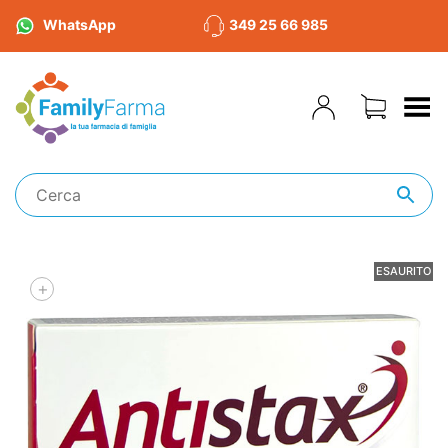
WhatsApp
349 25 66 985
Toggle Menu
ESAURITO
+