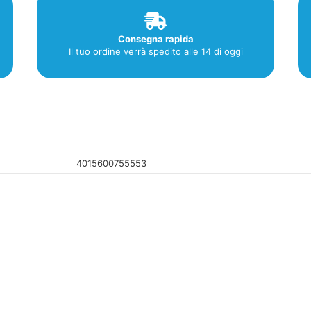
Consegna rapida
Il tuo ordine verrà spedito alle 14 di oggi
4015600755553