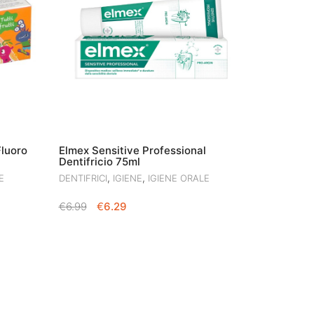
Fluoro
Elmex Sensitive Professional
Dentifricio 75ml
,
,
E
DENTIFRICI
IGIENE
IGIENE ORALE
IL
IL
€
6.99
€
6.29
PREZZO
PREZZO
ORIGINALE
ATTUALE
ERA:
È:
€6.99.
€6.29.