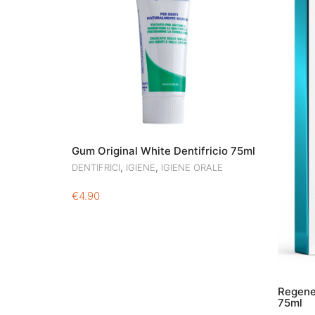
Gum Original White Dentifricio 75ml
,
,
DENTIFRICI
IGIENE
IGIENE ORALE
€
4.90
Regene
75ml