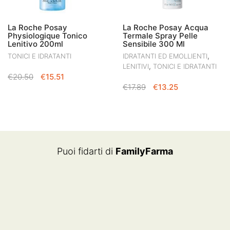
La Roche Posay
La Roche Posay Acqua
Physiologique Tonico
Termale Spray Pelle
Lenitivo 200ml
Sensibile 300 Ml
,
TONICI E IDRATANTI
IDRATANTI ED EMOLLIENTI
,
LENITIVI
TONICI E IDRATANTI
IL
IL
€
20.50
€
15.51
IL
IL
PREZZO
PREZZO
€
17.89
€
13.25
PREZZO
PREZZO
ORIGINALE
ATTUALE
ORIGINALE
ATTUALE
ERA:
È:
ERA:
È:
€20.50.
€15.51.
€17.89.
€13.25.
Puoi fidarti di
FamilyFarma