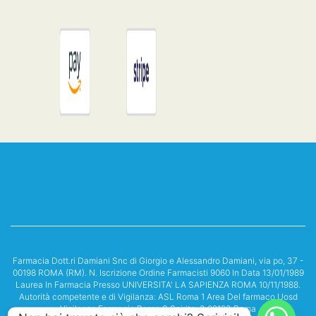
Farmacia Dott.ri Damiani Snc di Giorgio e Alessandro Damiani, via po, 37 -
00198 ROMA (RM). N. Iscrizione Ordine Farmacisti 9060 In Data 13/01/1989
Laurea In Farmacia Presso UNIVERSITA' LA SAPIENZA ROMA 10/11/1988.
Autorità competente e di Vigilanza: ASL Roma 1 Area Del farmaco Uosd
Vigilanza Farmacie Borgo S.Spirito, 3 00193 Roma