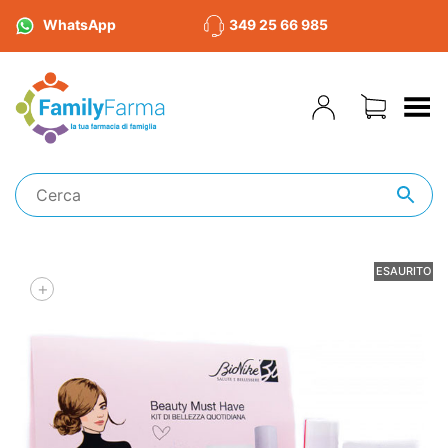
WhatsApp
349 25 66 985
Toggle Menu
ESAURITO
+