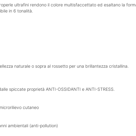
erle ultrafini rendono il colore multisfaccettato ed esaltano la form
bile in 6 tonalità.
llezza naturale o sopra al rossetto per una brillantezza cristallina.
or”, dalle spiccate proprietà ANTI-OSSIDANTI e ANTI-STRESS.
 microrilievo cutaneo
anni ambientali (anti-pollution)