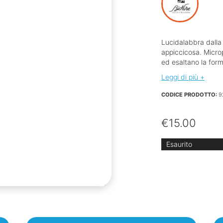
Lucidalabbra dalla
appiccicosa. Microp
ed esaltano la form
Leggi di più +
CODICE PRODOTTO:
9
€
15.00
Esaurito