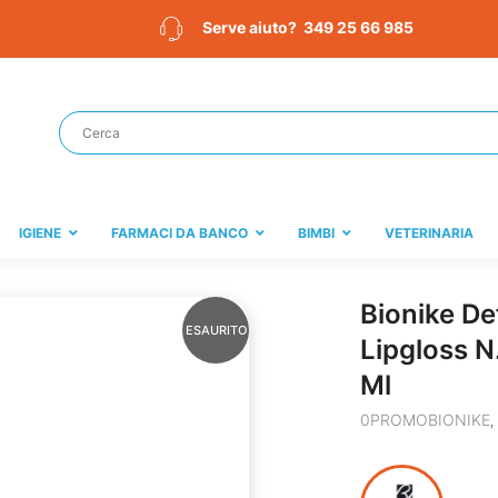
349 25 66 985
Serve aiuto?
IGIENE
FARMACI DA BANCO
BIMBI
VETERINARIA
Bionike De
ESAURITO
Lipgloss N
Ml
0PROMOBIONIKE
,