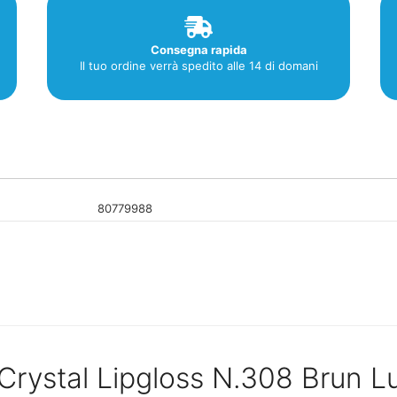
Consegna rapida
Il tuo ordine verrà spedito alle 14 di domani
80779988
Crystal Lipgloss N.308 Brun L