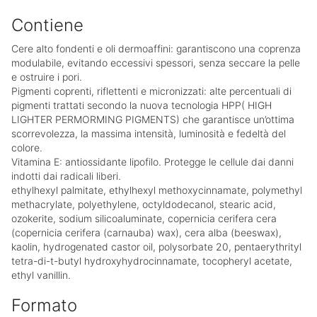
Contiene
Cere alto fondenti e oli dermoaffini: garantiscono una coprenza
modulabile, evitando eccessivi spessori, senza seccare la pelle
e ostruire i pori.
Pigmenti coprenti, riflettenti e micronizzati: alte percentuali di
pigmenti trattati secondo la nuova tecnologia HPP( HIGH
LIGHTER PERMORMING PIGMENTS) che garantisce un’ottima
scorrevolezza, la massima intensità, luminosità e fedeltà del
colore.
Vitamina E: antiossidante lipofilo. Protegge le cellule dai danni
indotti dai radicali liberi.
ethylhexyl palmitate, ethylhexyl methoxycinnamate, polymethyl
methacrylate, polyethylene, octyldodecanol, stearic acid,
ozokerite, sodium silicoaluminate, copernicia cerifera cera
(copernicia cerifera (carnauba) wax), cera alba (beeswax),
kaolin, hydrogenated castor oil, polysorbate 20, pentaerythrityl
tetra-di-t-butyl hydroxyhydrocinnamate, tocopheryl acetate,
ethyl vanillin.
Formato