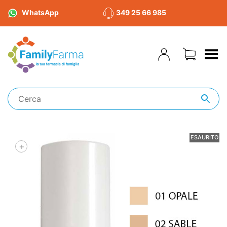
WhatsApp
349 25 66 985
Toggle Menu
ESAURITO
+