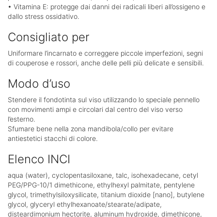
•
Vitamina E
: protegge dai danni dei radicali liberi all’ossigeno e
dallo stress ossidativo.
Consigliato per
Uniformare l’incarnato e correggere piccole imperfezioni, segni
di couperose e rossori, anche delle pelli più delicate e sensibili.
Modo d’uso
Stendere il fondotinta sul viso utilizzando lo speciale pennello
con movimenti ampi e circolari dal centro del viso verso
l’esterno.
Sfumare bene nella zona mandibola/collo per evitare
antiestetici stacchi di colore.
Elenco INCI
aqua (water), cyclopentasiloxane, talc, isohexadecane, cetyl
PEG/PPG-10/1 dimethicone, ethylhexyl palmitate, pentylene
glycol, trimethylsiloxysilicate, titanium dioxide [nano], butylene
glycol, glyceryl ethylhexanoate/stearate/adipate,
disteardimonium hectorite, aluminum hydroxide, dimethicone,