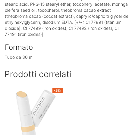
stearic acid, PPG-15 stearyl ether, tocopheryl acetate, moringa
oleifera seed oil, tocopherol, theobroma cacao extract
(theobroma cacao (cocoa) extract), caprylic/capric triglyceride,
ethylhexylglycerin, disodium EDTA. [+/- : CI 77891 (titanium
dioxide), CI 77499 (iron oxides), CI 77492 (iron oxides), CI
77491 (iron oxides)]
Formato
Tubo da 30 ml
Prodotti correlati
-25%