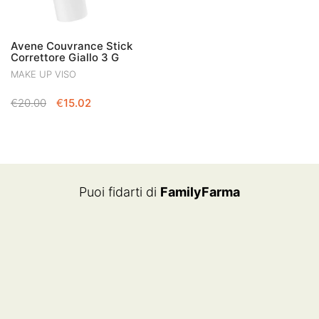
Avene Couvrance Stick
Correttore Giallo 3 G
MAKE UP VISO
IL
IL
€
20.00
€
15.02
PREZZO
PREZZO
ORIGINALE
ATTUALE
ERA:
È:
€20.00.
€15.02.
Puoi fidarti di
FamilyFarma