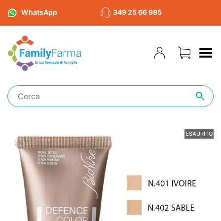
WhatsApp
349 25 66 985
Toggle Menu
ESAURITO
+