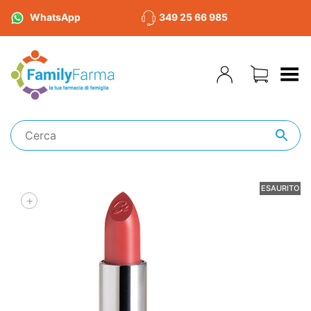
WhatsApp
349 25 66 985
Toggle Menu
ESAURITO
+