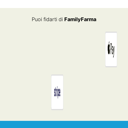
ERA:
È:
€11.00.
€7.72.
Puoi fidarti di
FamilyFarma