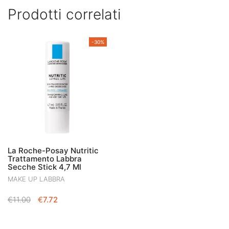
Prodotti correlati
-30%
La Roche-Posay Nutritic
Trattamento Labbra
Secche Stick 4,7 Ml
MAKE UP LABBRA
IL
IL
€
11.00
€
7.72
PREZZO
PREZZO
ORIGINALE
ATTUALE