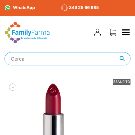
WhatsApp
349 25 66 985
Toggle Menu
ESAURITO
+