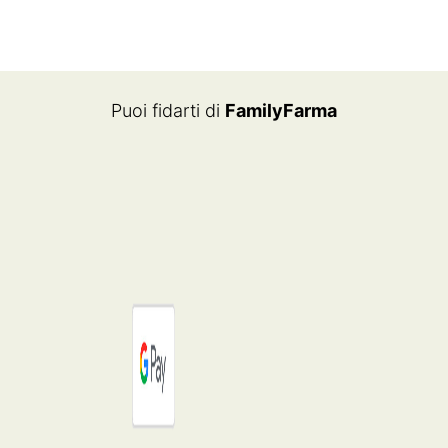
PREZZO
PREZZO
PREZZO
PREZZO
ORIGINALE
ATTUALE
ORIGINALE
ATTUALE
ERA:
È:
ERA:
È:
€34.90.
€27.12.
€179.00.
€125.30.
Puoi fidarti di
FamilyFarma