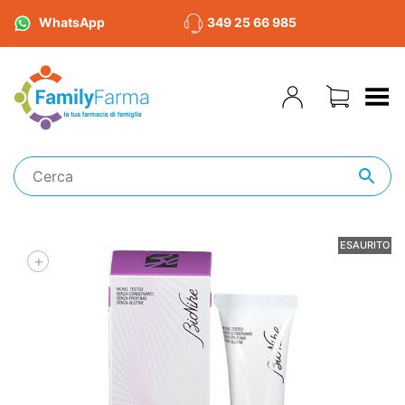
WhatsApp
349 25 66 985
Toggle Menu
ESAURITO
+