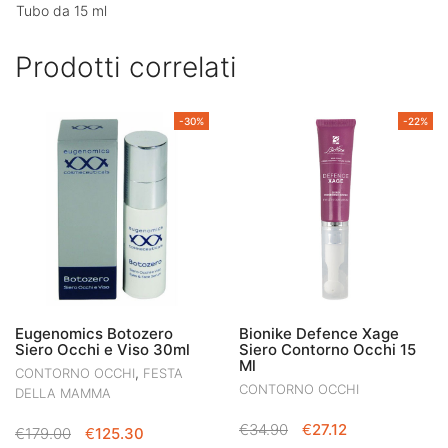
Tubo da 15 ml
Prodotti correlati
-30%
-22%
Eugenomics Botozero
Bionike Defence Xage
Siero Occhi e Viso 30ml
Siero Contorno Occhi 15
Ml
,
CONTORNO OCCHI
FESTA
CONTORNO OCCHI
DELLA MAMMA
IL
IL
€
34.90
€
27.12
IL
IL
€
179.00
€
125.30